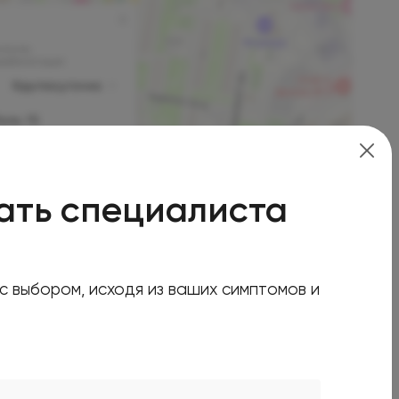
ать специалиста
 с выбором, исходя из ваших симптомов и