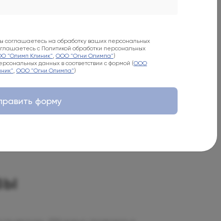
вы соглашаетесь на обработку ваших персональных
соглашаетесь с Политикой обработки персональных
О "Олимп Клиник"
,
ООО "Огни Олимпа"
)
рсональных данных в соответствии с формой (
ООО
ник"
,
ООО "Огни Олимпа"
)
править форму
торы риска, особенно при наличии
зы