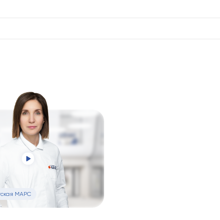
Принять все
Отправляя заполненную вами форму, вы соглаш
данных, указанных в форме, а также соглашает
данных (
ООО "Олимп Клиник Марс"
,
ООО "Олимп
Даете согласие на обработку ваших персональн
"Олимп Клиник Марс"
,
ООО "Олимп Клиник"
,
ООО
Отправит
ская МАРС