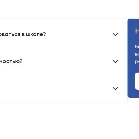
Н
оваться в школе?
Вы
во
лностью?
ре
Сложно выбрать
или услугу?
Оставьте заявку, мы поможем с выб
пожеланий.
Номер телефона