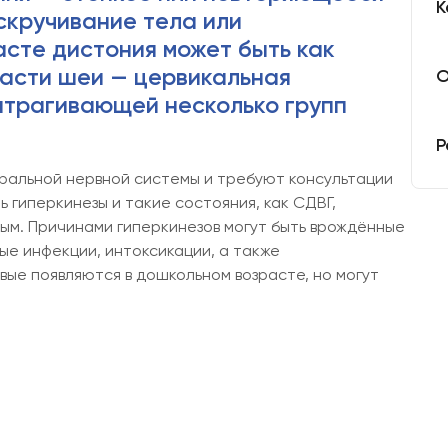
К
е, вызывающее скручивание тела
возрасте дистония может быть как
ласти шеи — цервикальная
О
затрагивающей несколько групп
Р
ральной нервной системы и требуют консультации
 гиперкинезы и такие состояния, как СДВГ,
ым. Причинами гиперкинезов могут быть врождённые
ые инфекции, интоксикации, а также
ые появляются в дошкольном возрасте, но могут