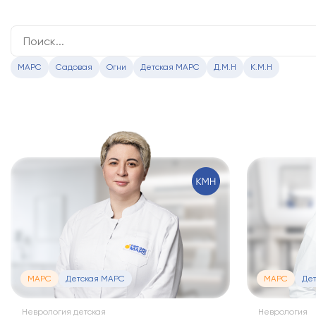
МАРС
Садовая
Огни
Детская МАРС
Д.М.Н
К.М.Н
МАРС
Детская МАРС
МАРС
Дет
Неврология детская
Неврология