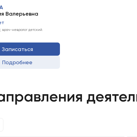
А
я Валерьевна
ет
, врач-невролог детский.
Записаться
Подробнее
аправления деятел