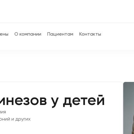
ены
О компании
Пациентам
Контакты
инезов у детей
пия
оний и других