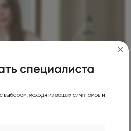
ать специалиста
 с выбором, исходя из ваших симптомов и