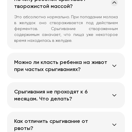
творожистой массой?
Это абсолютно нормально. При попадании молока
в желудок оно створаживается под действием
ферментов. Срыгивание створоженным
содержимым означает, что пища уже некоторое
время находилась в желудке.
Можно ли класть ребенка на живот
при частых срыгиваниях?
Да, но только через 30-60 минут после кормления.
Положение на животе укрепляет мышцы брюшного
пресса и способствует отхождению газов, но
Срыгивания не проходят к 6
сразу после еды может провоцировать
месяцам. Что делать?
срыгивание.
Это повод для плановой консультации у
гастроэнтеролога. Возможно, речь идет о
формировании ГЭРБ, пищевой непереносимости
Как отличить срыгивание от
или неврологической проблеме. Требуется
рвоты?
углубленное обследование ребенка.