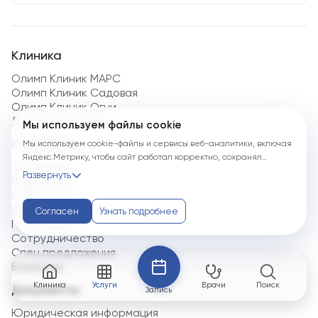
Клиника
Олимп Клиник МАРС
Олимп Клиник Садовая
Олимп Клиник Огни
Детская клиника
Мы используем файлы cookie
О компании
Мы используем cookie-файлы и сервисы веб-аналитики, включая
Яндекс.Метрику, чтобы сайт работал корректно, сохранял
О компании
пользовательские настройки, защищал формы от технических
Развернуть
Пациентам
сбоев и недобросовестных действий, анализировал
СМИ о нас
посещаемость и улуч...
Врачам
Согласен
Узнать подробнее
Прейскурант
Сотрудничество
Спец.предложения
Вакансии
Клиника
Услуги
Врачи
Поиск
Документы
Запись
Юридическая информация