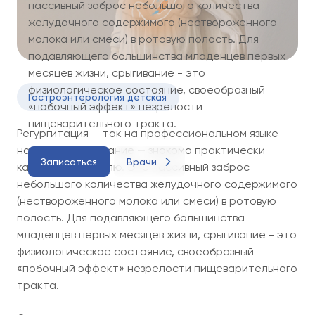
пассивный заброс небольшого количества
желудочного содержимого (нествороженного
молока или смеси) в ротовую полость. Для
подавляющего большинства младенцев первых
месяцев жизни, срыгивание - это
физиологическое состояние, своеобразный
Гастроэнтерология детская
«побочный эффект» незрелости
пищеварительного тракта.
Регургитация — так на профессиональном языке
называют срыгивание — знакома практически
Записаться
Врачи
каждому родителю. Это пассивный заброс
небольшого количества желудочного содержимого
(нествороженного молока или смеси) в ротовую
полость. Для подавляющего большинства
младенцев первых месяцев жизни, срыгивание - это
физиологическое состояние, своеобразный
«побочный эффект» незрелости пищеварительного
тракта.