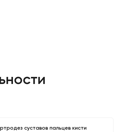
ьности
ртродез суставов пальцев кисти