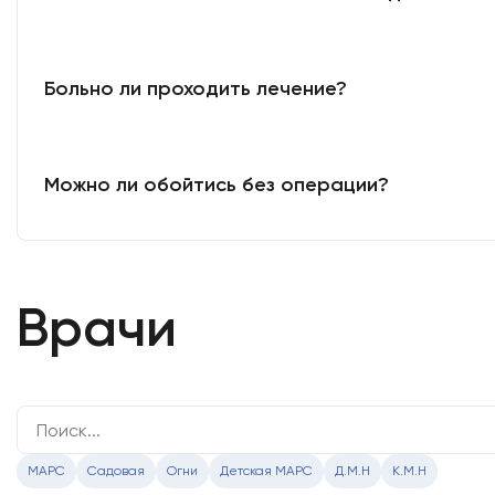
Больно ли проходить лечение?
Можно ли обойтись без операции?
Врачи
МАРС
Садовая
Огни
Детская МАРС
Д.М.Н
К.М.Н