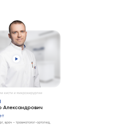
и кисти и микрохирургии
Н
 Александрович
ет
г, врач – травматолог-ортопед,