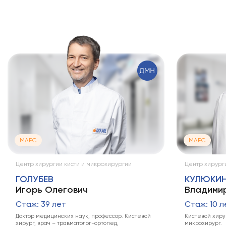
МАРС
МАРС
Центр хирургии кисти и микрохирургии
Центр хирурги
ГОЛУБЕВ
КУЛЮКИ
Игорь Олегович
Владимир
Стаж: 39 лет
Стаж: 10 л
Доктор медицинских наук, профессор. Кистевой
Кистевой хирур
хирург, врач – травматолог-ортопед,
микрохирург.