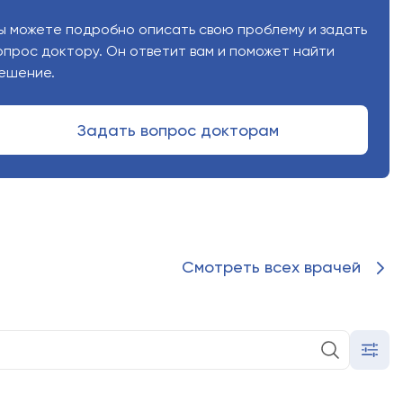
 можете подробно описать свою проблему и задать
прос доктору. Он ответит вам и поможет найти
шение.
вы соглашаетесь на обработку ваших персональных
соглашаетесь с Политикой обработки персональных
О "Олимп Клиник"
,
ООО "Огни Олимпа"
)
рсональных данных в соответствии с формой (
ООО
Задать вопрос докторам
ник"
,
ООО "Огни Олимпа"
)
править форму
Смотреть всех врачей