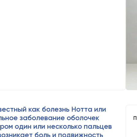
вестный как болезнь Нотта или
льное заболевание оболочек
П
ором один или несколько пальцев
возникает боль и подвижность