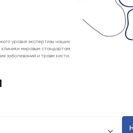
кого уровня экспертизы наших
 клиники мировым стандартам
я заболеваний и травм кисти.
Сложно выбр
ы
или услугу?
Оставьте заявку, мы поможем
пожеланий.
Номер телефона
Н