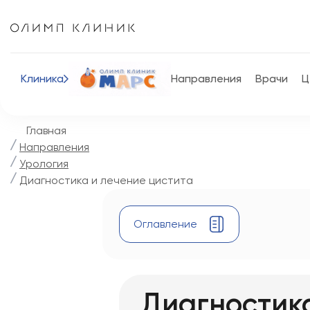
Клиника
Направления
Врачи
Ц
Главная
Направления
Урология
Диагностика и лечение цистита
Оглавление
Оглавление
Диагностик
1.
Формы цистита