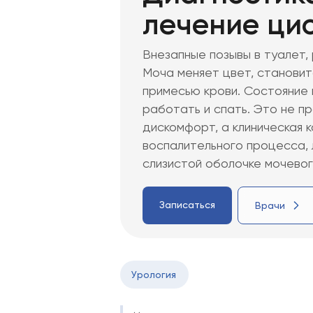
лечение ци
2.
Причины цистита
3.
Симптомы цистита
Внезапные позывы в туалет, 
Моча меняет цвет, становитс
4.
Диагностика цистита
примесью крови. Состояние
работать и спать. Это не п
5.
Методы лечения цистита
дискомфорт, а клиническая 
6.
Хирургическое лечение ц
воспалительного процесса, 
слизистой оболочке мочевого
7.
Особенности лечения цис
8.
Профилактика
Записаться
Врачи
Урология