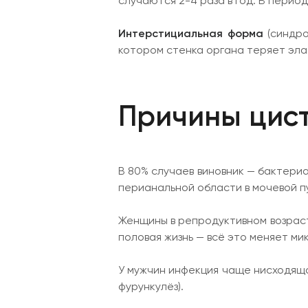
случаются 2-4 раза в год. В перио
Интерстициальная форма
(синдро
котором стенка органа теряет эла
Причины цис
В 80% случаев виновник — бактериал
перианальной области в мочевой пу
Женщины в репродуктивном возраст
половая жизнь — всё это меняет ми
У мужчин инфекция чаще нисходящая
фурункулёз).