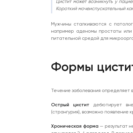
Цистит может возникнуть у пацие
Короткий мочеиспускательный кан
Мужчины сталкиваются с патологи
например аденомы простаты или у
питательной средой для микроорга
Формы цисти
Течение заболевания определяет в
Острый цистит
дебютирует внеза
(странгурия), возможно появление 
Хроническая форма
— результат н