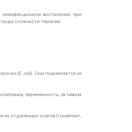
о неинфекционное воспаление, при
отсюда сложности терапии.
очка (E. coli). Она поднимается из
колебания, беременность, активная
 из отдалённых очагов (тонзиллит,