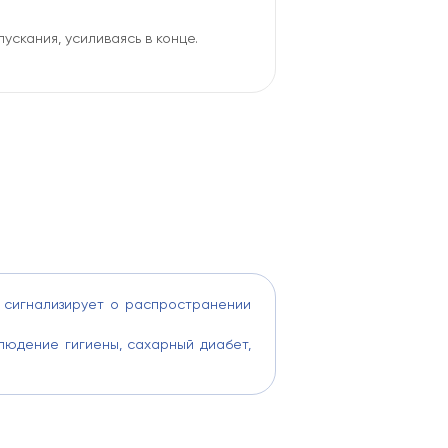
скания, усиливаясь в конце.
вы соглашаетесь на обработку ваших персональных
соглашаетесь с Политикой обработки персональных
О "Олимп Клиник"
,
ООО "Огни Олимпа"
)
рсональных данных в соответствии с формой (
ООО
ник"
,
ООО "Огни Олимпа"
)
править форму
 сигнализирует о распространении
юдение гигиены, сахарный диабет,