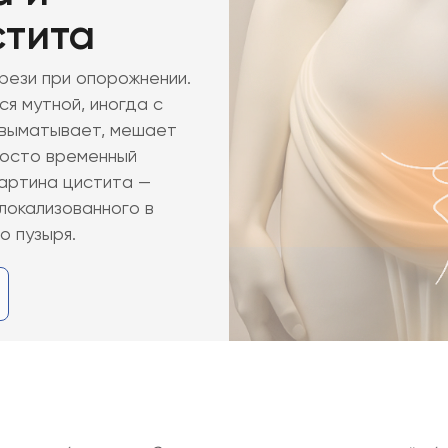
стита
рези при опорожнении.
я мутной, иногда с
 выматывает, мешает
росто временный
картина цистита —
истита
локализованного в
 пузыря.
тита у беременных