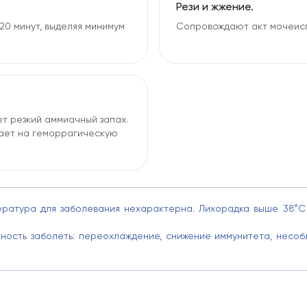
Рези и жжение.
20 минут, выделяя минимум
Сопровождают акт мочеиспу
Принять все
Отправляя заполненную вами форму, 
данных, указанных в форме, а также 
данных (
ООО "Олимп Клиник Марс"
,
ОО
Даете согласие на обработку ваших пе
"Олимп Клиник Марс"
,
ООО "Олимп Кли
т резкий аммиачный запах.
вает на геморрагическую
От
ература для заболевания нехарактерна. Лихорадка выше 38°C
ость заболеть: переохлаждение, снижение иммунитета, несобл