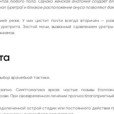
нтов любого пола. Однако женская анатомия создаёт бл
ал (уретра) и близкое расположение ануса позволяют бак
ей реже. У них цистит почти всегда вторичен — разв
ретрита. Застой мочи, вызванный сдавлением уретры 
низмов.
та
ыбор врачебной тактики.
пно. Симптоматика яркая: частые позывы (поллаки
крови. При своевременном лечении прогноз благоприятный
едолеченной острой стадии или постоянного действия 