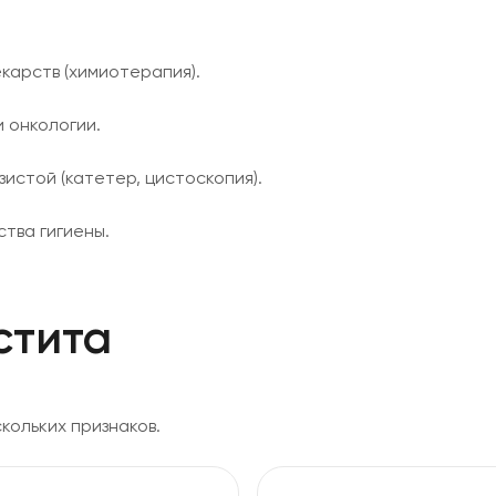
арств (химиотерапия).
 онкологии.
стой (катетер, цистоскопия).
тва гигиены.
Сложно выбр
или услугу?
стита
Оставьте заявку, мы поможем
пожеланий.
ольких признаков.
Номер телефона