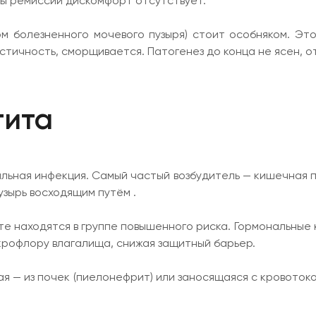
ды ремиссии дискомфорт отсутствует.
м болезненного мочевого пузыря) стоит особняком. Эт
стичность, сморщивается. Патогенез до конца не ясен, 
тита
ьная инфекция. Самый частый возбудитель — кишечная пал
зырь восходящим путём .
е находятся в группе повышенного риска. Гормональные 
крофлору влагалища, снижая защитный барьер.
 — из почек (пиелонефрит) или заносящаяся с кровотоком