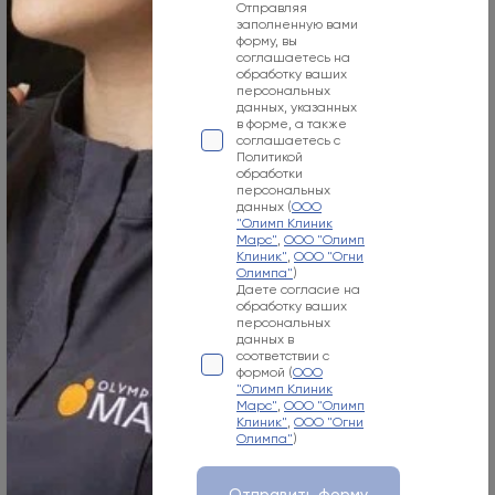
Отправляя
заполненную вами
Email
форму, вы
соглашаетесь на
обработку ваших
персональных
Написать главному врачу
данных, указанных
в форме, а также
соглашаетесь с
Политикой
КОРОЛЕВ
обработки
Андрей Вадимович
персональных
данных (
ООО
"Олимп Клиник
Марс"
,
ООО "Олимп
Написать
Клиник"
,
ООО "Огни
Олимпа"
)
Даете согласие на
обработку ваших
персональных
данных в
соответствии с
формой (
ООО
"Олимп Клиник
Марс"
,
ООО "Олимп
Клиник"
,
ООО "Огни
Олимпа"
)
Отправить форму