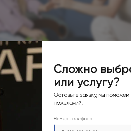
Сложно выбр
или услугу?
картина аллергии на 
Оставьте заявку, мы поможем
пожеланий.
Номер телефона