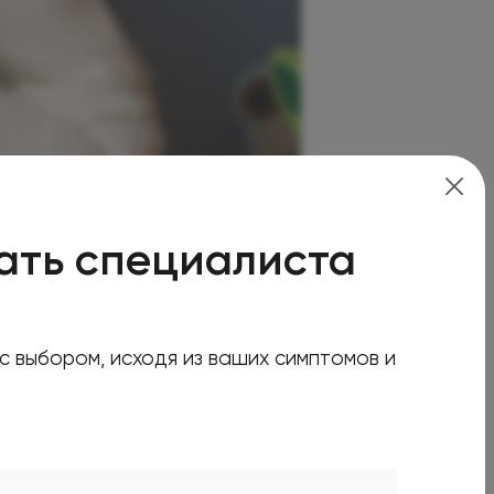
ать специалиста
пыльцу у
 с выбором, исходя из ваших симптомов и