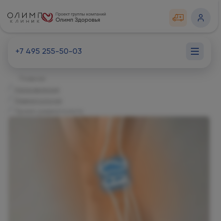
+7 495 255-50-03
Главная
Направления
Ревматология
Прием ревматолога