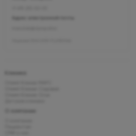
+7 495 255-50-03
Адрес электронной почты
mars.kids@olymp.clinic
Лицензия Л041-01137-77_01307066
Клиника
Олимп Клиник МАРС
Олимп Клиник Садовая
Олимп Клиник Огни
Детская клиника
О компании
О компании
Пациентам
СМИ о нас