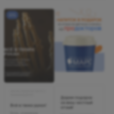
20%
Центр хирургии кисти и
микрохирургии
Дарим подарок
за ваш честный
Всё в твоих руках!
отзыв!
Боль, онемение