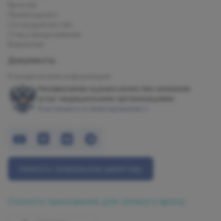
Врачам
Прейскурант
Сотрудничество
Спец.предложения
Вакансии
Документы
Юридическая информация
Независимая оценка качества оказания
услуг медицинскими организациями
Участвовать в анкетировании
Написать генеральному директору
Скачать приложение для записи к врачу