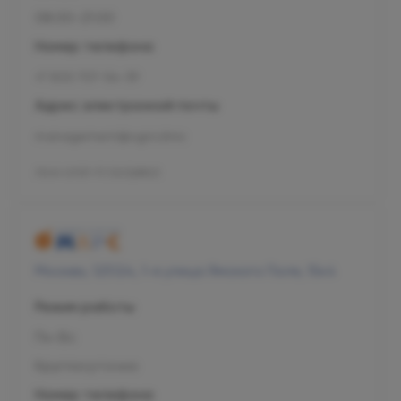
08:00-21:00
Номер телефона
+7 800 707-54-39
Адрес электронной почты
management@ogni.clinic
Л041-01137-77/00328923
Москва, 125124, 1-я улица Ямского Поля, 15к4
Режим работы
Пн-Вс
Круглосуточно
Номер телефона