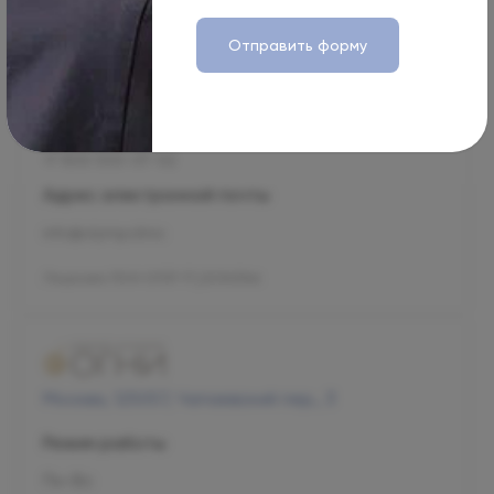
Режим работы
Отправить форму
Пн-Вс
09:00-21:00
Номер телефона
+7 800 500-07-02
Адрес электронной почты
info@olymp.clinic
Лицензия Л041-01137-77_00343346
Москва, 125057, Чапаевский пер., 3
Режим работы
Пн-Вс