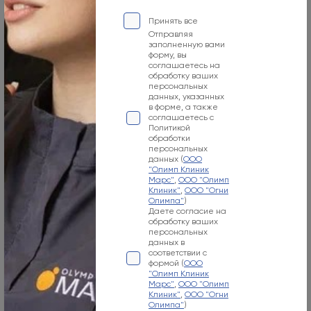
Москва, 125124, 1-я улица Ямского Поля, 15
Принять все
Отправляя
заполненную вами
Режим работы
форму, вы
соглашаетесь на
Пн-Вс
обработку ваших
персональных
Круглосуточно
данных, указанных
в форме, а также
Номер телефона
соглашаетесь с
Политикой
обработки
+7 495 255-50-03
персональных
данных (
ООО
Адрес электронной почты
"Олимп Клиник
Марс"
,
ООО "Олимп
mars-info@olymp.clinic
Клиник"
,
ООО "Огни
Олимпа"
)
Даете согласие на
Лицензия Л041-01137-77_01307066
обработку ваших
персональных
данных в
соответствии с
формой (
ООО
"Олимп Клиник
Марс"
,
ООО "Олимп
Москва, 129090, ул. Садовая-Сухаревская, 7/1
Клиник"
,
ООО "Огни
Олимпа"
)