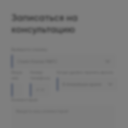
Записаться на
консультацию
Выберите клинику
Олимп Клиник МАРС
Ваше
Номер
Когда удобно принять звонок
имя
телефона
В ближайшее время
Комментарий