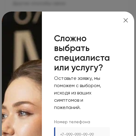
Другие способы связи
Telegram
WhatsApp
Сложно
выбрать
Email
специалиста
или услугу?
Написать главному врачу
Оставьте заявку, мы
КОРОЛЕВ
поможем с выбором,
Андрей Вадимович
исходя из ваших
симптомов и
пожеланий.
Написать
Номер телефона