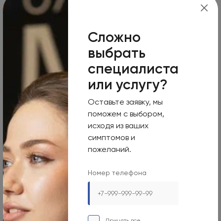
пациента
Сложно
Посмотреть
выбрать
специалиста
Огни Олимпа оферта о заключении
или услугу?
договора на оказание платных медицинских
услуг
Оставьте заявку, мы
поможем с выбором,
исходя из ваших
Посмотреть
симптомов и
пожеланий.
Олимп Клиник оферта о заключении
Номер телефона
договора на оказание платных медицинских
услуг
Принять все