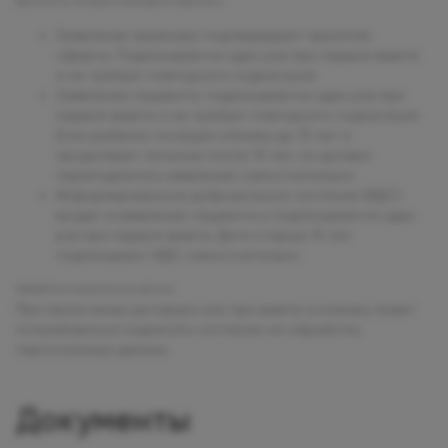
Документы, которые необходимо подписать:
Заявление заказчика: подтверждает принятие
оферты. Подписывается один раз при первом визите
и не требует повторного подписания.
Заявление пациента: подписывается один раз при
первом визите и не требует повторного подписания.
Если ребенок посещал клинику до 15 лет и
продолжает лечение после 15 лет, он должен
переподписать заявление самостоятельно.
Информированное добровольное согласие (ИДС):
входит в заявление пациента и подписывается один
раз при первом визите. Дети старше 15 лет
подписывают ИДС самостоятельно.
Обработка персональных данных
При заключении договора или при визите в клинику может
потребоваться подписать согласие на обработку
персональных данных.
Документы