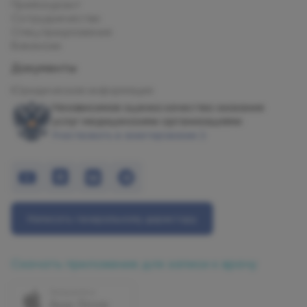
Прейскурант
Сотрудничество
Спец.предложения
Вакансии
Документы
Юридическая информация
Независимая оценка качества оказания
услуг медицинскими организациями
Участвовать в анкетировании
Написать генеральному директору
Скачать приложение для записи к врачу