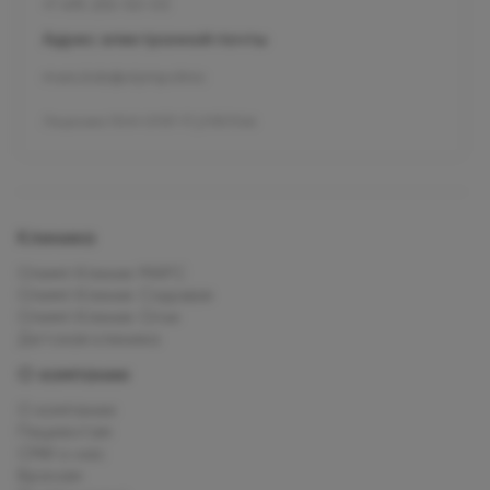
+7 495 255-50-03
Адрес электронной почты
mars.kids@olymp.clinic
Лицензия Л041-01137-77_01307066
Клиника
Олимп Клиник МАРС
Олимп Клиник Садовая
Олимп Клиник Огни
Детская клиника
О компании
О компании
Пациентам
СМИ о нас
Врачам