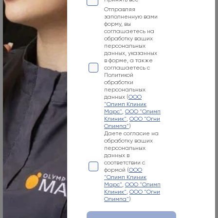
Посмотреть
Отправляя
заполненную вами
форму, вы
соглашаетесь на
обработку ваших
МАРС оферта о заключении договора на
персональных
оказание платных медицинских услуг
данных, указанных
в форме, а также
соглашаетесь с
Политикой
обработки
Посмотреть
персональных
данных (
ООО
"Олимп Клиник
Марс"
,
ООО "Олимп
Показать еще
Клиник"
,
ООО "Огни
Олимпа"
)
Даете согласие на
обработку ваших
персональных
данных в
соответствии с
формой (
ООО
г. Москва
"Олимп Клиник
Марс"
,
ООО "Олимп
Клиник"
,
ООО "Огни
Олимпа"
)