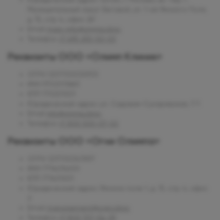
Муниципальный округ Беговой, ул. 1-ая Ямского Поля,
д. 15, стр. 4, офис 26"
Email
mars-info@olymp.clinic
Телефон
+7 495 255-50-03
Реквизиты ООО «Олимп Клиник»
ОГРН
1207700030933
ИНН
9702013663
КПП
770201001
Юридический адрес
ул. Садовая-Сухаревская, 7/1
Email
info@olymp.clinic
Телефон
+7 800 500-07-02
Реквизиты ООО «Огни Олимпа»
ОГРН
1217700347897
ИНН
7714474400
КПП
771401001
Юридический адрес
Ямское поле 1, д. 15, стр. 4, офис
2
Email
management@ogni.clinic
Телефон
+7 800 707-54-39