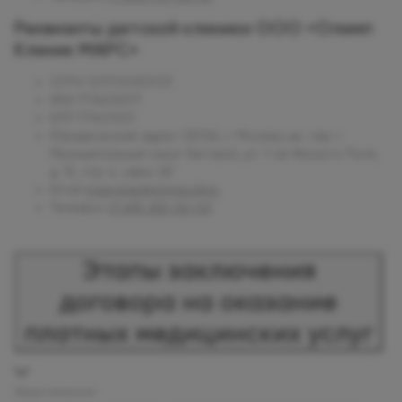
Реквизиты детской клиники ООО «Олимп
Клиник МАРС»
ОГРН
1217700353727
ИНН
7714474577
КПП
771401001
Юридический адрес
125124, г. Москва, вн. тер. г.
Муниципальный округ Беговой, ул. 1-ая Ямского Поля,
д. 15, стр. 4, офис 26"
Email
mars.kids@olymp.clinic
Телефон
+7 495 255-50-03
Этапы заключения
договора на оказание
платных медицинских услуг
Общее положение