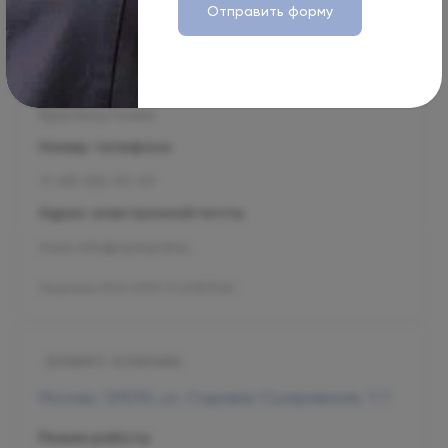
Москва, 125124, 1-я улица Ямского Поля, 15
Отправить форму
Режим работы
Пн-Вс
Круглосуточно
Номер телефона
+7 495 255-50-03
Адрес электронной почты
mars-info@olymp.clinic
Лицензия Л041-01137-77_01307066
Москва, 129090, ул. Садовая-Сухаревская, 7/1
Режим работы