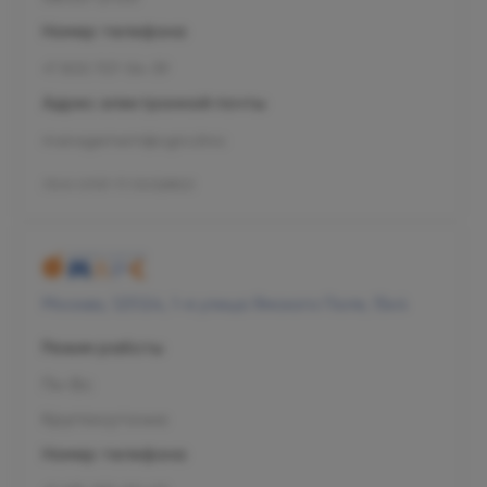
Номер телефона
+7 800 707-54-39
Адрес электронной почты
management@ogni.clinic
Л041-01137-77/00328923
Москва, 125124, 1-я улица Ямского Поля, 15к4
Режим работы
Пн-Вс
Круглосуточно
Номер телефона