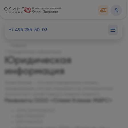
+7 495 255-50-03
Главная
Юридическая информация
Юридическая
информация
Олимп Клиник — это многопрофильные клиники,
объединяющие опытных специалистов, инновационные
технологии и чуткий подход к каждому пациенту.
Реквизиты ООО «Олимп Клиник МАРС»
ОГРН
1217700353727
ИНН
7714474577
КПП
771401001
Юридический адрес
125124, г. Москва, вн. тер. г.