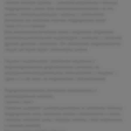
«Олимп Клиник» (далее — клиника) предлагает платные
медицинские услуги. Для заключения договора на эти
услуги, клиника размещает оферту о заключении
договора на оказание платных медицинских услуг.
Порядок заключения договора
Для заключения договора нужно подписать заявление
заказчика в клинике или подтвердить согласие с офертой
другим удобным способом. Это заявление подписывается
лицом, которое будет оплачивать услуги.
Пациент подписывает заявление пациента и
информированное добровольное согласие на
медицинские вмешательства. Если заказчик и пациент —
одно и то же лицо, он подписывает оба заявления.
Перед заключением договора ознакомьтесь с
прейскурантом клиники.
Содержание оферты
Оферта содержит условия договора на оказание платных
медицинских услуг, включая права и обязанности сторон,
порядок оказания услуг, порядок оплаты, ответственность
и прочие условия.