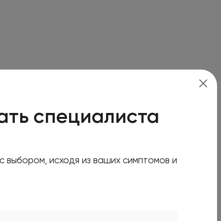
ать специалиста
 с выбором, исходя из ваших симптомов и