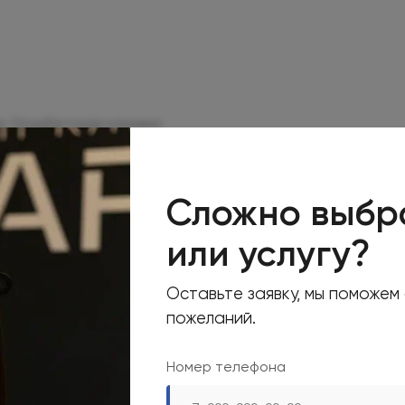
к Огни
Детская клиника
Сложно выбр
или услугу?
Оставьте заявку, мы поможем
пожеланий.
Номер телефона