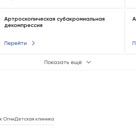
Артроскопическая субакромиальная
А
декомпрессия
Перейти
П
Показать ещё
к Огни
Детская клиника