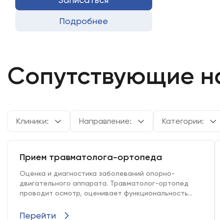
Подробнее
Сопутствующие н
Клиники:
Направление:
Категории:
Прием травматолога-ортопеда
Оценка и диагностика заболеваний опорно-
двигательного аппарата. Травматолог-ортопед
проводит осмотр, оценивает функциональность
костно-мышечной системы, назначает необходимые
исследования и разрабатывает план лечения или
Перейти