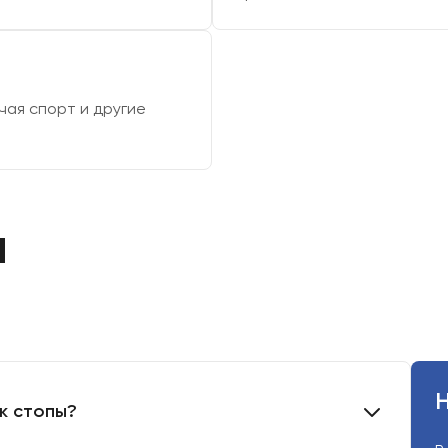
чая спорт и другие
ы
Н
к стопы?