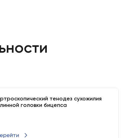
ьности
ртроскопический тенодез сухожилия
линной головки бицепса
ерейти