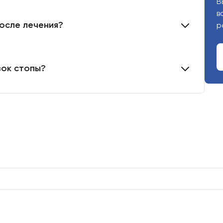
В
в
осле лечения?
р
зок стопы?