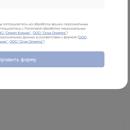
вы соглашаетесь на обработку ваших персональных
соглашаетесь с Политикой обработки персональных
О "Олимп Клиник"
,
ООО "Огни Олимпа"
)
рсональных данных в соответствии с формой (
ООО
ник"
,
ООО "Огни Олимпа"
)
править форму