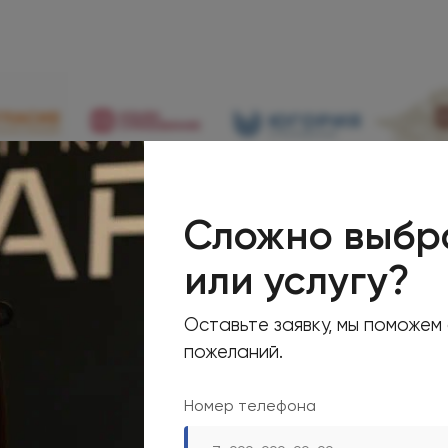
Сложно выбр
или услугу?
Оставьте заявку, мы поможем
пожеланий.
Номер телефона