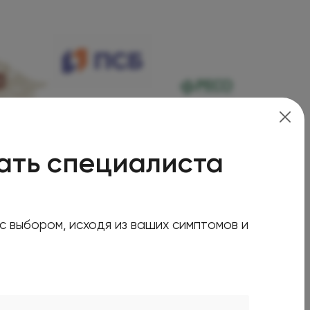
ать специалиста
 с выбором, исходя из ваших симптомов и