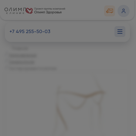
+7 495 255-50-03
Главная
Направления
Гинекология
Гистерорезектоскопия