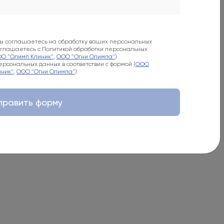
вы соглашаетесь на обработку ваших персональных
соглашаетесь с Политикой обработки персональных
О "Олимп Клиник"
,
ООО "Огни Олимпа"
)
рсональных данных в соответствии с формой (
ООО
ник"
,
ООО "Огни Олимпа"
)
править форму