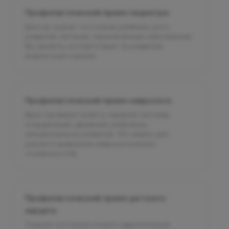
Профилактический прием педиатра
Доктор оценит состояние ребёнка, рост,
развитие, питание, перенесённые заболевания.
Вы узнаете, соответствует ли развитие
возрастным нормам.
Профилактический прием невролога
Врач проверит работу нервной системы,
координацию движений, рефлексы,
эмоциональное развитие. Это важно для
раннего выявления неврологических
особенностей.
Профилактический прием детского
хирурга
Оценка состояния опорно-двигательной