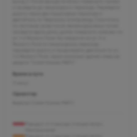
выход 2. После выхода из метро поверните налево
и пройдите до пешеходного перехода. Перейдите
дорогу через два пешеходных перехода и
двигайтесь по Тверскому путепроводу. Спуститесь
по лестнице сразу после железнодорожных путей,
пройдите вдоль дома, далее поверните направо на
ул. 1-я Ямского Поля. На повороте на ул. 3-я
Ямского Поля по пешеходному переходу
перейдите дорогу и продолжайте двигаться по ул.
1-я Ямского Поля, через несколько зданий слева вы
увидите “Олимп Клиник МАРС”
Время в пути
11 минут
Ориентир
Вывеска Олимп Клиник МАРС
Маршрут от 4 выхода станции метро
«Белорусская»
Маршрут от 2 выхода станции метро