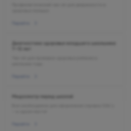
Профилактический чек-ап для уверенности в
здоровье малыша
Перейти
Диагностика здоровья младшего школьника
7–12 лет
Чек-ап для проверки здоровья ребенка в
школьные годы
Перейти
Медосмотр перед школой
Всё необходимое для оформления справки 026/у
— в одном месте!
Перейти