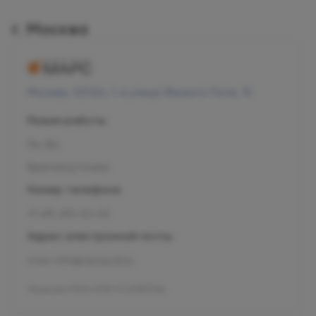
г. Москва
Москва, 125124, 1-я улица Ямского Поля, 15
Режим работы
Пн-Вс
Круглосуточно
Номер телефона
+7 495 255-50-03
Адрес электронной почты
mars-info@olymp.clinic
Лицензия Л041-01137-77_01307066