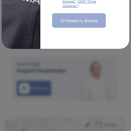
Telegram
Клиник"
,
ООО "Огни
Олимпа"
)
WhatsApp
Отправить форму
Email
Написать главному врачу
КОРОЛЕВ
Андрей Вадимович
Написать