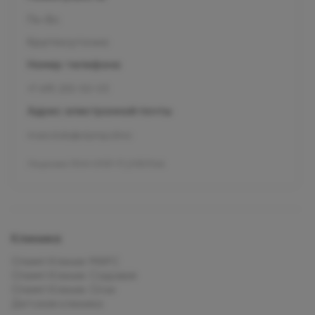
Пн-Вс
Круглосуточно
Номер телефона
+7 495 255-50-03
Адрес электронной почты
mars.kids@olymp.clinic
Лицензия Л041-01137-77_01307066
Клиника
Олимп Клиник МАРС
Олимп Клиник Садовая
Олимп Клиник Огни
Детская клиника