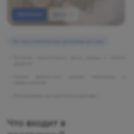
Записаться
Врачи
Чек-апы и комплексные программы детские
Контроль гормонального фона, сердца и обмена
веществ
Ранняя диагностика рисков перегрузок и
переутомления
Рекомендации для укрепления здоровья
Что входит в