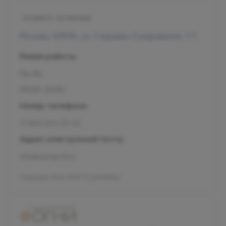
Москва, 129090, ул. Садовая-Сухаревская, 7/1
Режим работы
Пн-Вс
09:00-21:00
Номер телефона
+7 800 500-07-02
Адрес электронной почты
info@olymp.clinic
Лицензия Л041-01137-77_00343346