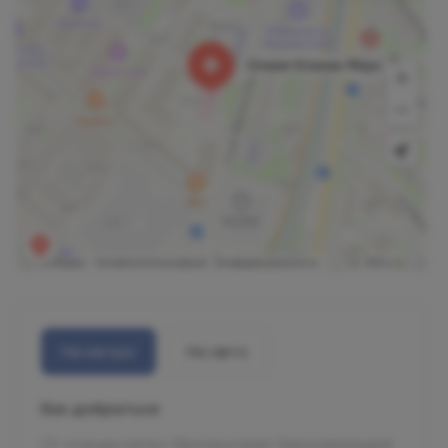
На метро
На авто
Как добраться
От станции метро «Белорусская» Замоскворецкой