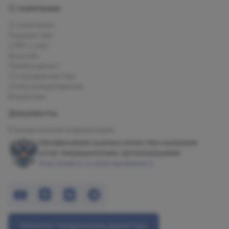
О компании
О компании
Пациентам
СМИ о нас
Врачам
Прейскурант
Сотрудничество
Спец.предложения
Вакансии
Документы
Юридическая информация
Независимая оценка качества оказания
услуг медицинскими организациями
Участвовать в анкетировании
Написать генеральному директору