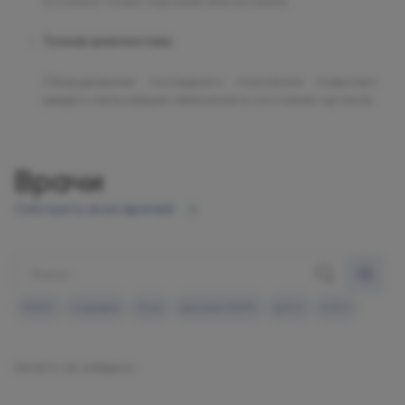
остались только хорошие впечатления.
Точная диагностика.
Оборудование последнего поколения позволяет
увидеть мельчайшие изменения в состоянии органов.
Врачи
Смотреть всех врачей
МАРС
Садовая
Огни
Детская МАРС
Д.М.Н
К.М.Н
Ничего не найдено