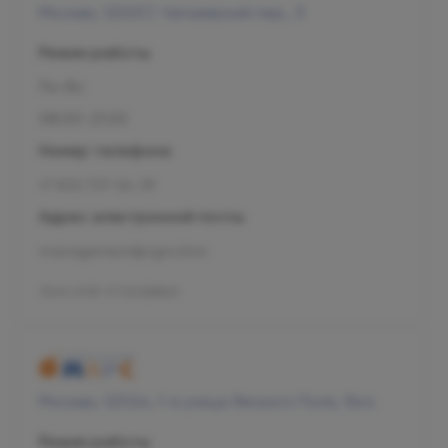
Москва, 125057, Чапаевский пер., 3
Режим работы
Пн-Вс
08:00-21:00
Номер телефона
+7 800 707-54-39
Адрес электронной почты
management@ogni.clinic
Л041-01137-77/00328923
Москва, 125124, 1-я улица Ямского Поля, 15к4
Режим работы