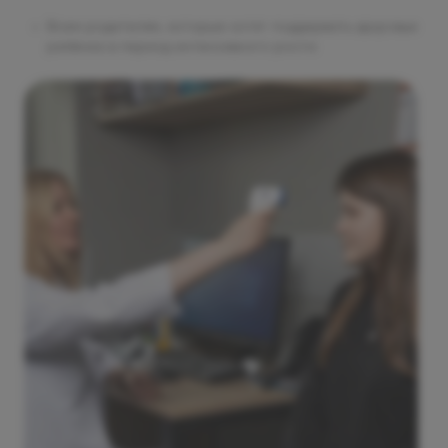
Всем родителям, которые хотят поддержать здоровье
ребёнка в период интенсивного роста
Профилактический прием офтальмолога
Оценка остроты зрения, состояния глазного
дна, выявление скрытых нарушений зрения,
которые часто появляются в дошкольном
возрасте.
Консультация стоматолога
Проверка состояния зубов и прикуса. Врач
подскажет, нужна ли коррекция или лечение.
Профилактический прием детского
психиатра
Оценка эмоционального состояния, внимания и