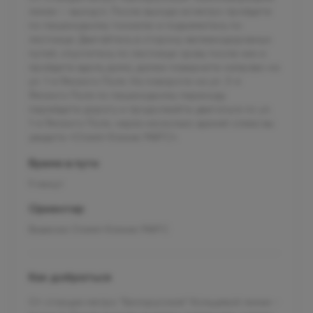
линии — выход 4. После выхода из метро пройдите
по пешеходному тоннелю и поднимитесь по
лестнице. Двигайтесь в сторону железнодорожных
путей, спуститесь по лестнице сразу после них и
пройдите вдоль дома, далее поверните направо на
ул. 1-я Ямского Поля. На повороте на ул. 3-я
Ямского Поля по пешеходному переходу
перейдите дорогу и продолжайте двигаться по ул.
1-я Ямского Поля, через несколько зданий слева вы
увидите «Олимп Клиник МАРС».
Время в пути
9 минут
Ориентир
Вывеска Олимп Клиник МАРС
Как добраться
От станции метро “Белорусская” Кольцевой линии -