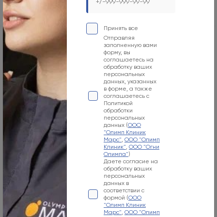
Детская клиника
Принять все
Отправляя
заполненную вами
форму, вы
Адрес
соглашаетесь на
Москва, 125124, 1-я улица Ямского Поля, 15к4
обработку ваших
персональных
данных, указанных
Режим работы
в форме, а также
Пн-Вс Круглосуточно
соглашаетесь с
Политикой
обработки
Телефон
персональных
+7 495 255-50-03
данных (
ООО
"Олимп Клиник
Марс"
,
ООО "Олимп
Клиник"
,
ООО "Огни
Построить маршрут
Олимпа"
)
Даете согласие на
обработку ваших
персональных
данных в
соответствии с
Другие способы связи
формой (
ООО
"Олимп Клиник
Марс"
,
ООО "Олимп