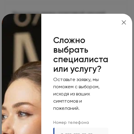
Медосмотр перед спортивной секцией
Безопасный старт занятий спортом для детей с 3
лет
Сложно
Перейти
выбрать
специалиста
Медицинский допуск в бассейн
или услугу?
Оформление справки для занятий плаванием
Оставьте заявку, мы
Перейти
поможем с выбором,
исходя из ваших
симптомов и
Показать еще
пожеланий.
Номер телефона
Как нас найти