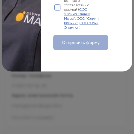
данных в
Лицензия Л041-01137-77_00343346
соответствии с
формой (
ООО
"Олимп Клиник
Марс"
,
ООО "Олимп
Клиник"
,
ООО "Огни
Олимпа"
)
Москва, 125057, Чапаевский пер., 3
Отправить форму
Режим работы
Пн-Вс
08:00-21:00
Номер телефона
+7 800 707-54-39
Адрес электронной почты
management@ogni.clinic
Л041-01137-77/00328923