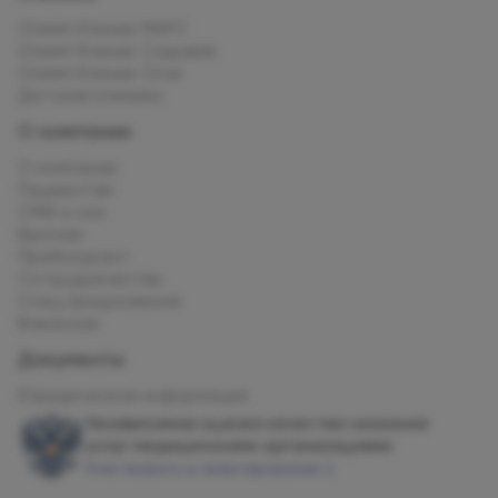
Олимп Клиник МАРС
Олимп Клиник Садовая
Олимп Клиник Огни
Детская клиника
О компании
О компании
Пациентам
СМИ о нас
Врачам
Прейскурант
Сотрудничество
Спец.предложения
Вакансии
Документы
Юридическая информация
Независимая оценка качества оказания
услуг медицинскими организациями
Участвовать в анкетировании