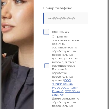
mars-info@olymp.clinic
Номер телефона
Лицензия Л041-01137-77_01307066
Принять все
Отправляя
заполненную вами
Москва, 129090, ул. Садовая-Сухаревская, 7/1
форму, вы
соглашаетесь на
обработку ваших
Режим работы
персональных
данных, указанных
Пн-Вс
в форме, а также
соглашаетесь с
09:00-21:00
Политикой
обработки
Номер телефона
персональных
данных (
ООО
"Олимп Клиник
+7 800 500-07-02
Марс"
,
ООО "Олимп
Клиник"
,
ООО "Огни
Адрес электронной почты
Олимпа"
)
Даете согласие на
info@olymp.clinic
обработку ваших
персональных