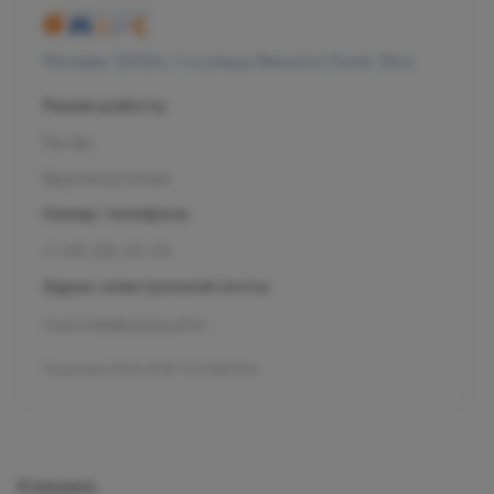
Москва, 125124, 1-я улица Ямского Поля, 15к4
Режим работы
Пн-Вс
Круглосуточно
Номер телефона
+7 495 255-50-03
Адрес электронной почты
mars.kids@olymp.clinic
Лицензия Л041-01137-77_01307066
Клиника