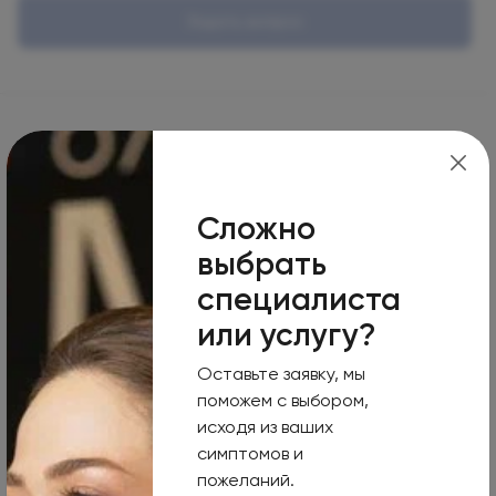
Задать вопрос
г. Москва
Сложно
выбрать
Москва, 125124, 1-я улица Ямского Поля, 15
специалиста
Режим работы
или услугу?
Пн-Вс
Оставьте заявку, мы
Круглосуточно
поможем с выбором,
Номер телефона
исходя из ваших
+7 495 255-50-03
симптомов и
пожеланий.
Адрес электронной почты