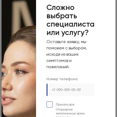
ран.
Сложно
выбрать
Перейти
специалиста
или услугу?
Показать ещё
Оставьте заявку, мы
поможем с выбором,
Сопутствующие
исходя из ваших
симптомов и
направления
пожеланий.
деятельности
Номер телефона
Клиники:
Направление:
Принять все
Категории:
Отправляя
заполненную вами