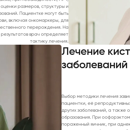
оценки размеров, структуры и
ований. Пациентке могут быть
ови, включая онкомаркеры, для
чественного перерождения. На
 результатов врач определяет
тактику лечения.
Лечение кис
заболеваний
Выбор методики лечения зави
пациентки, её репродуктивных
других заболеваний, а также
образования. При оофорэктом
пораженный яичник, при адне