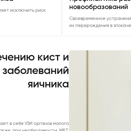
новообразований
ляет исключить риск
Своевременное устранени
их перерождения в злокач
ечению кист и
 заболеваний
яичника
ает в себя УЗИ органов малого
также, при необходимости, МРТ,