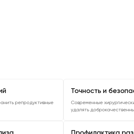
ий
Точность и безопа
ранить репродуктивные
Современные хирургически
удалять доброкачественны
лиза
Профилактика раз