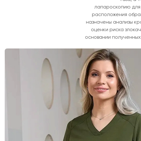
лапароскопию для 
расположения образ
назначены анализы кр
оценки риска злока
основании полученных