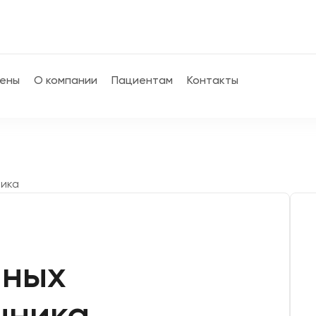
ены
О компании
Пациентам
Контакты
ника
нных
чника