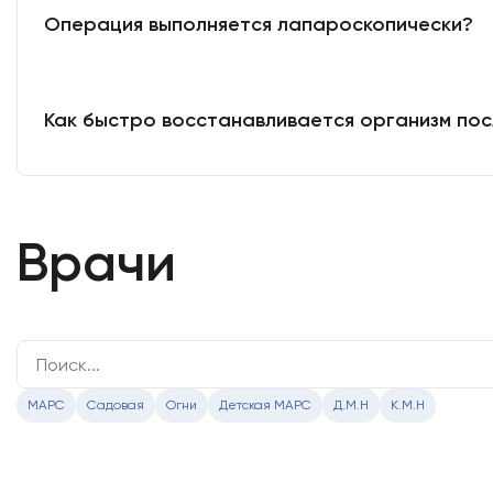
Операция выполняется лапароскопически?
Как быстро восстанавливается организм пос
Врачи
МАРС
Садовая
Огни
Детская МАРС
Д.М.Н
К.М.Н