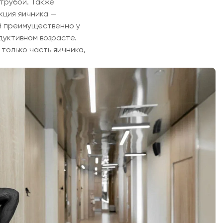
трубой. Также
кция яичника —
й преимущественно у
дуктивном возрасте.
только часть яичника,