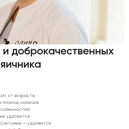
т и доброкачественных
 яичника
сит от возраста
 планов, наличия
 особенностей
ии удаляется
ксэктомии — удаляется