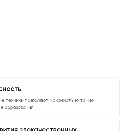
сность
е техники позволяют максимально точно
е образования.
вития злокачественных