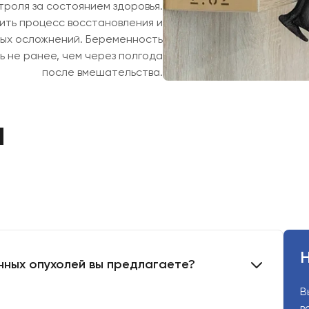
троля за состоянием здоровья.
ить процесс восстановления и
ных осложнений. Беременность
 не ранее, чем через полгода
после вмешательства.
ы
Н
нных опухолей вы предлагаете?
В
в