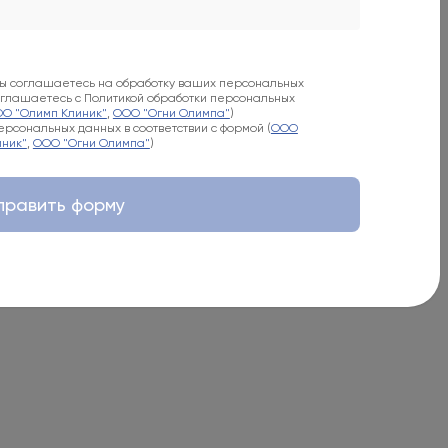
вы соглашаетесь на обработку ваших персональных
соглашаетесь с Политикой обработки персональных
О "Олимп Клиник"
,
ООО "Огни Олимпа"
)
рсональных данных в соответствии с формой (
ООО
ник"
,
ООО "Огни Олимпа"
)
править форму