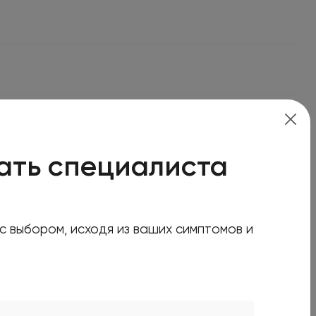
ать специалиста
 с выбором, исходя из ваших симптомов и