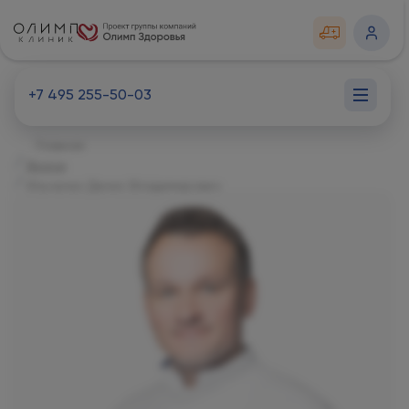
+7 495 255-50-03
Главная
Врачи
Ильченко Денис Владимирович