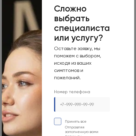
Сложно
выбрать
специалиста
или услугу?
Оставьте заявку, мы
поможем с выбором,
исходя из ваших
симптомов и
пожеланий.
Андрей Кабанов
Номер телефона
Врачи этого направления
Принять все
Отправляя
Смотреть всех
заполненную вами