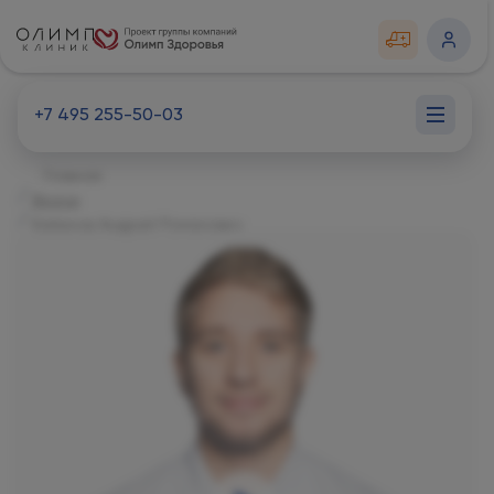
+7 495 255-50-03
Главная
Врачи
Кабанов Андрей Романович