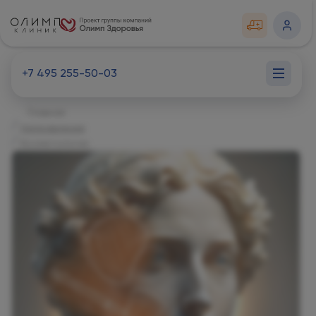
+7 495 255-50-03
Главная
Направления
Косметология