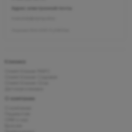
Адрес электронной почты
mars.kids@olymp.clinic
Лицензия Л041-01137-77_01307066
Клиника
Олимп Клиник МАРС
Олимп Клиник Садовая
Олимп Клиник Огни
Детская клиника
О компании
О компании
Пациентам
СМИ о нас
Врачам
Прейскурант