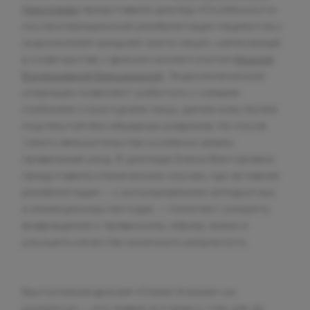
Николаева
представила доклад «Особенности
послеоперационной реабилитации пациентов с
эндоскопией средней трети лица», написанный
в соавторстве с врачом-косметологом
Ириной
Валерьевной Вершининой
. Эндоскопические
операции позволяют работать с самыми
глубокими структурами лица, делая кожу более
подтянутой без обширных разрезов. Но после
такого вмешательства особенно важен
правильный уход. В докладе Елена Викторовна
представила клинические случаи, где активная
реабилитация — с использованием аппаратных
и инъекционных методик — помогает ускорить
возвращение к привычному образу жизни и
улучшить качество конечного результата.
Выступления врачей «Олимп Клиник» на
конгрессе — это живые истории о том, как за