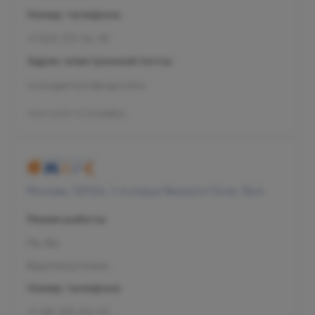
Номер телефона
+7 800 707-54-39
Адрес электронной почты
management@ogni.clinic
Л041-01137-77/00328923
Москва, 125124, 1-я улица Ямского Поля, 15к4
Режим работы
Пн-Вс
Круглосуточно
Номер телефона
+7 495 255-50-03