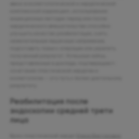
звено в косметологической и хирургической
комплексной коррекции», использование
инъекционных методик перед или после
хирургического вмешательства способно
улучшить качество реабилитации, снять
нежелательные мышечные напряжения,
подготовить ткани к операции или укрепить
полученный результат. Успешные кейсы,
представленные в докладе, подтверждают:
сочетание пластической хирургии и
косметологии — это путь к более длительному
результату.
Реабилитация после
эндоскопии средней трети
лица
Врач-пластический хирург
Елена Викторовна