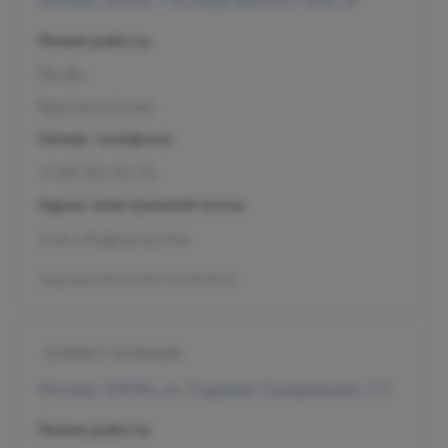
Москва, 125124, 1-я улица Ямского Поля, 15
Режим работы
Пн-Вс
Круглосуточно
Номер телефона
+7 495 255-50-03
Адрес электронной почты
mars-info@olymp.clinic
Лицензия Л041-01137-77_01307066
Москва, 129090, ул. Садовая-Сухаревская, 7/1
Режим работы