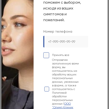
поможем с выбором,
Записаться на
исходя из ваших
симптомов и
консультацию
пожеланий.
Номер телефона
Выберите клинику
Олимп Клиник МАРС
Ваше
Номер
Когда удобно принять звонок
Принять все
имя
телефона
Отправляя
заполненную вами
В ближайшее время
форму, вы
соглашаетесь на
обработку ваших
Комментарий
персональных
данных, указанных
в форме, а также
соглашаетесь с
Политикой
обработки
персональных
данных (
ООО
"Олимп Клиник