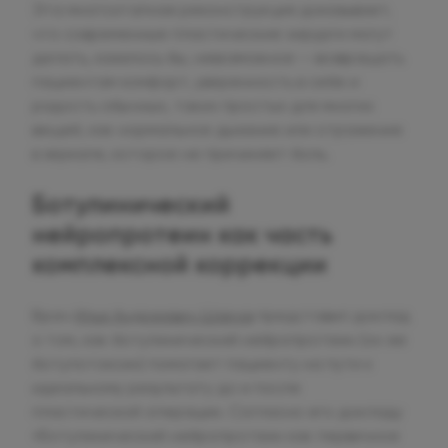
Эта многоэтапная реконструкция доказывает,
что современные пластические хирурги могут
делать, казалось бы, невозможное — возвращать
пациентам комфорт, уверенность в себе и
радость обычных, таких простых для многих
вещей, как нормальное дыхание или отражение
в зеркале, которое не причиняет боль.
Ботулинический
нейропротеин как часть
комплексной коррекции
Врач
Илья Андреевич Шаров
представил доклад
о том, как ботулинический нейропротеин (он же
ботулотоксин) помогает пациенту на пути к
идеальному результату до и после
пластической операции. Согласно его докладу
«Ботулинический нейропротеин как первичное