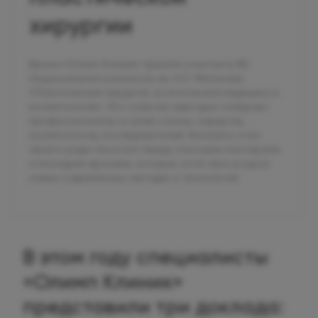
хирургии
Врачи «Олимп Клиник» приняли участие в XIII
Национальном конгрессе им. Н.О. Миланова
«Пластическая хирургия, эстетическая медицина и
косметология». Это событие ежегодно собирает
профессионалов со всей страны: хирургов,
косметологов, исследователей. Конгресс стал
своего рода «мостом» между опытными мастерами
и молодыми врачами, которые хотят быть в курсе
самых современных методик и технологий.
В этом году специалисты
«Олимп Клиник»
представили три доклада: