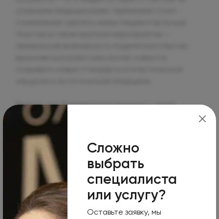
сложными медицинскими терминами стоит
стремление сделать жизнь пациентов лучше.
Участие в таком крупном мероприятии —
прекрасная возможность поделиться опытом,
вдохновиться работами коллег и вместе
создавать новые стандарты в пластической
хирургии и эстетической медицине.
Именно так формируется прогресс: через
обмен опытом, смелые решения,
нестандартные подходы и желание идти
дальше, даже когда кажется, что дальше уже
Сложно
некуда.
выбрать
специалиста
или услугу?
Оставьте заявку, мы