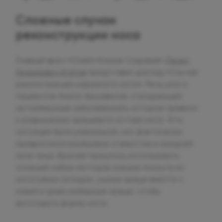
Сложные случаи
реконструкции носа
Главный врач «Олимп Клиник Садовая»
Денис
Генрихович Агапов
представил доклад «Случай
реконструкции наружного носа». Речь шла о
пациентке Алисе Аршавиной, страдающей
аутоиммунным заболеванием, которое привело
к разрушению хрящевого остова носа. Эта
ситуация была уникальной, нос фактически
превратился в рубцовое отверстие в средней
зоне лица. Врачам пришлось использовать
сложный набор методов: кожные лоскуты из
носогубных складок, ушные хрящи вместе с
кожей и даже реберные хрящи, чтобы
воссоздать форму носа.