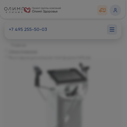
+7 495 255-50-03
Главная
Оборудование
Многофункциональная платформа InMode