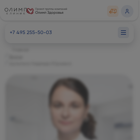
+7 495 255-50-03
Главная
Врачи
Шульпина Надежда Юрьевна