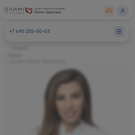
+7 495 255-50-03
Главная
Врачи
Нуриева Ляман Тарлановна