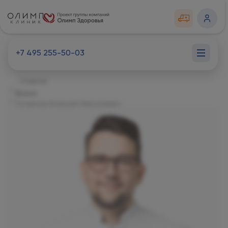
+7 495 255-50-03
Главная
Врачи
Логвинов Алексей Николаевич