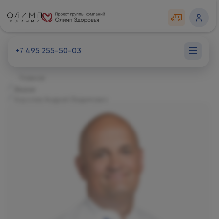
+7 495 255-50-03
Главная
Врачи
Королев Андрей Вадимович