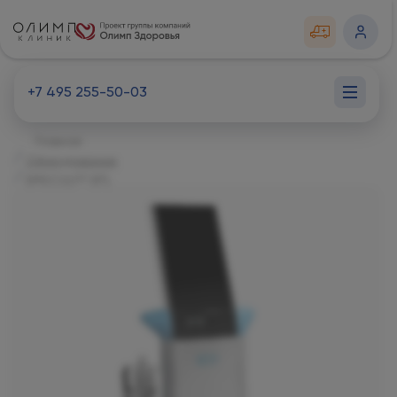
+7 495 255-50-03
Главная
Оборудование
EMSCULPT BTL