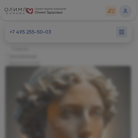
+7 495 255-50-03
Главная
Направления
Дерматология