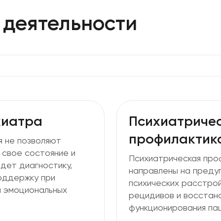
деятельности
Принять все
Отправляя заполненную вами форму, 
данных, указанных в форме, а также 
данных (
ООО "Олимп Клиник Марс"
,
ОО
Даете согласие на обработку ваших пе
"Олимп Клиник Марс"
,
ООО "Олимп Кли
От
хиатра
Психиатриче
профилактика
 не позволяют
свое состояние и
Психиатрическая проф
дет диагностику,
направлены на преду
оддержку при
психических расстрой
и эмоциональных
рецидивов и восстан
функционирования пац