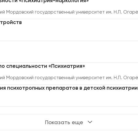
ьности «Психиатрия-наркология»
й Мордовский государственный университет им. Н.П. Огар
стройств
по специальности «Психиатрия»
Сложно выбр
й Мордовский государственный университет им. Н.П. Огар
или услугу?
я психотропных препаратов в детской психиатрии 
Оставьте заявку, мы поможем
пожеланий.
Показать еще
Номер телефона