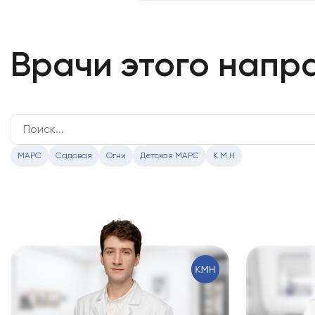
Врачи этого напр
МАРС
Садовая
Огни
Детская МАРС
К.М.Н