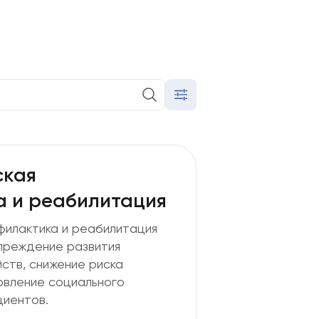
вы соглашаетесь на обработку ваших персональных
соглашаетесь с Политикой обработки персональных
О "Олимп Клиник"
,
ООО "Огни Олимпа"
)
рсональных данных в соответствии с формой (
ООО
ник"
,
ООО "Огни Олимпа"
)
править форму
ская
 и реабилитация
илактика и реабилитация
преждение развития
ств, снижение риска
овление социального
иентов.