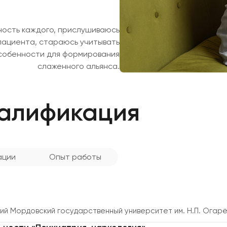
ость каждого, прислушиваюсь
ациента, стараюсь учитывать
обенности для формирования
слаженного альянса.
валификация
ации
Опыт работы
й Мордовский государственный университет им. Н.П. Огар