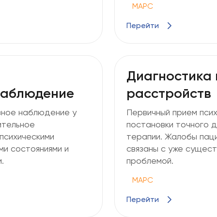
МАРС
Перейти
Диагностика 
наблюдение
расстройств
вное наблюдение у
Первичный прием псих
ительное
постановки точного д
психическими
терапии. Жалобы паци
и состояниями и
связаны с уже сущест
.
проблемой.
МАРС
Перейти