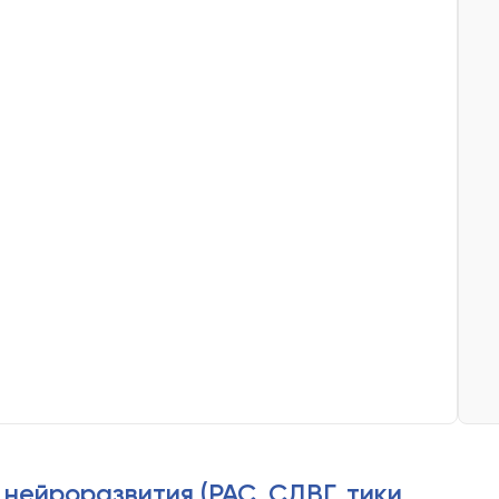
нейроразвития (РАС, СДВГ, тики,