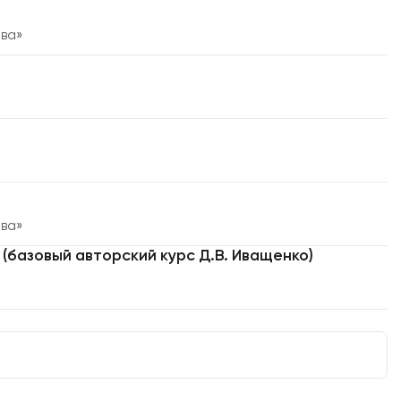
ёва»
ать специалиста
ёва»
(базовый авторский курс Д.В. Иващенко)
 с выбором, исходя из ваших симптомов и