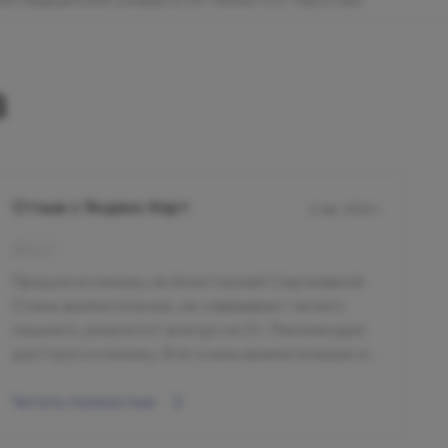
й медицинский университет имени Н.И. Пирогова
в
Отзыв с Яндекс Карт
2 авг. 2026 г.
Пришла в клинику за Анастасией Сергеевной.
Очень внимательная, не навязывает ничего
лишнего, результат всегда на 5+. Рекомендую
доктора и клинику. Все очень внимательные и
душевные.
Читать полностью