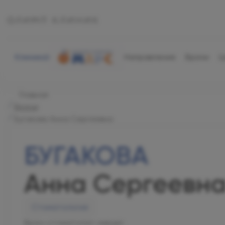
Клиника
Направления
Врачи
Ц
Главная
Врачи
Бугакова Анна Сергеевна
БУГАКОВА
Анна Сергеевн
Стоматология
Врач-стоматолог-хирург.