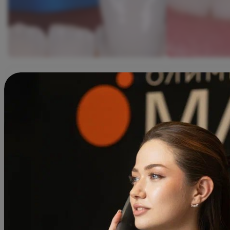
Стоматология
Стоматология
Отбеливание зубов Phillips
Отбеливание 
ZOOM4
ZOOM4
Олимп Клиник Садовая
Олимп Клиник
Бугакова Анна Сергеевна
Бугако