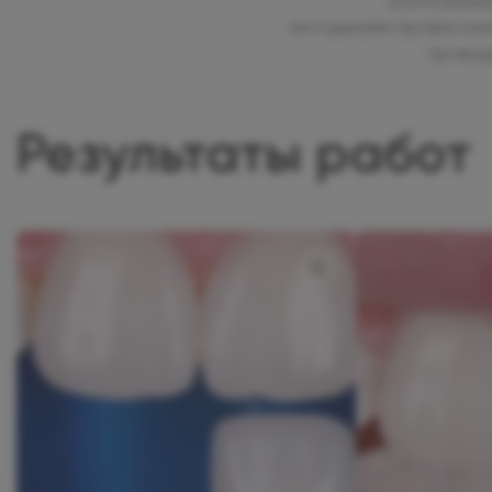
(околозубны
методиками профессион
проводи
Результаты работ