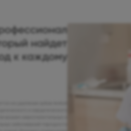
профессионал
оторый найдет
од к каждому
тся на удалении зубов любой
ургического и хирургического
лечением невоспалительных и
льных заболеваний пародонта