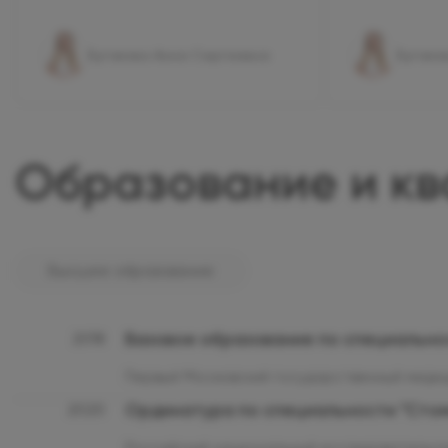
Бугакова Анна Сергеевна
Бугако
Образование и к
Высшее образование
Базовое образование по специально
2018
Первый Московский государственный медиц
Ординатура по специальности "Стом
2020