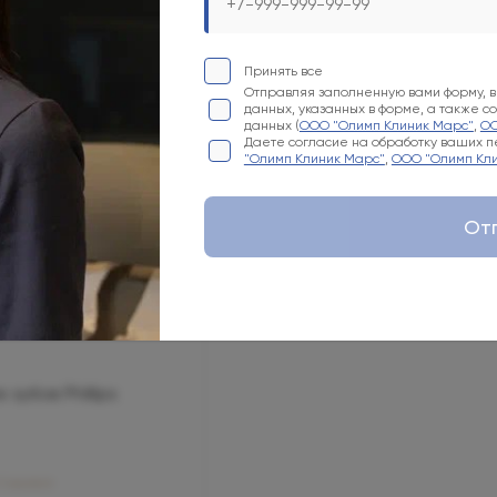
Принять все
Отправляя заполненную вами форму, 
данных, указанных в форме, а также 
данных (
ООО "Олимп Клиник Марс"
,
ОО
Даете согласие на обработку ваших пе
"Олимп Клиник Марс"
,
ООО "Олимп Кли
От
зубов Phillips
 Садовая