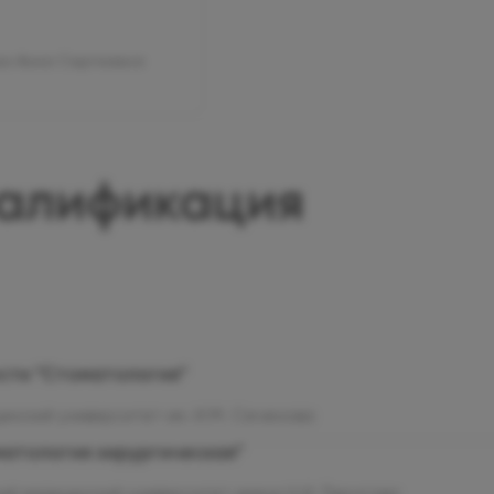
ва Анна Сергеевна
валификация
сти "Стоматология"
инский университет им. И.М. Сеченова
атология хирургическая"