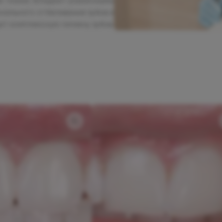
е ткани). Владеет различными
ального отбеливания зубов и
т комплексную гигиену зубов.