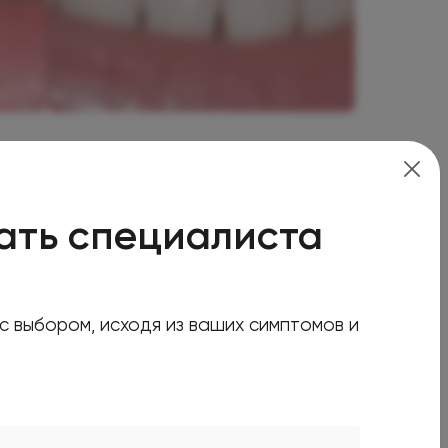
Стоматология
Отбеливание зубов Phillips
ZOOM4
ать специалиста
Олимп Клиник Садовая
 с выбором, исходя из ваших симптомов и
Бугакова Анна Сергеевна