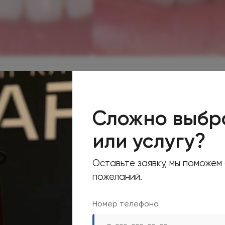
Стоматология
зубов Phillips
Отбеливание зубов Phillips
ZOOM4
Сложно выбр
или услугу?
 Садовая
Олимп Клиник Садовая
Оставьте заявку, мы поможем
ва Анна Сергеевна
Бугакова Анна Сергеевна
пожеланий.
Номер телефона