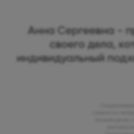
Анна Сергеевна - 
своего дела, к
индивидуальный подх
Специализируе
сложности, нехир
лечения десен, 
воспалите