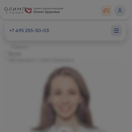
+7 495 255-50-03
Главная
Врачи
Абрамашвили Софья Давидовна