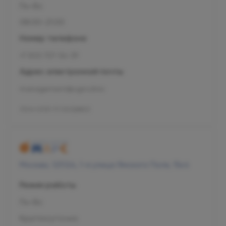
Пн-Вс
08:00-21:00
Номер телефона
+7 800 707-54-39
Адрес электронной почты
management@ogni.clinic
Л041-01137-77/00328923
Москва, 125124, 1-я улица Ямского Поля, 15к4
Режим работы
Пн-Вс
Круглосуточно