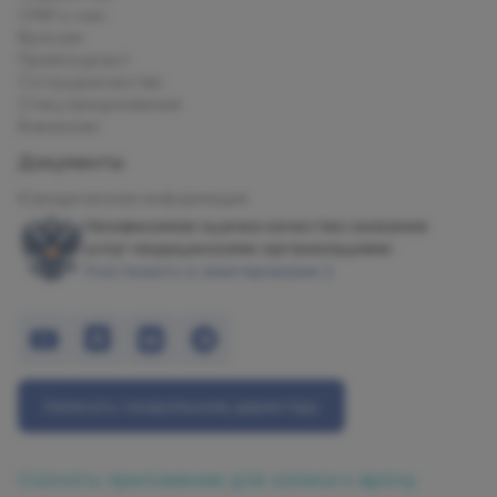
СМИ о нас
Врачам
Прейскурант
Сотрудничество
Спец.предложения
Вакансии
Документы
Юридическая информация
Независимая оценка качества оказания
услуг медицинскими организациями
Участвовать в анкетировании
Написать генеральному директору
Скачать приложение для записи к врачу