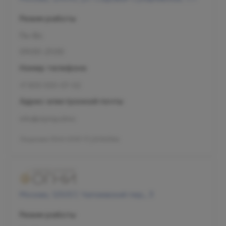
Режим работы
Пн-Вс
09:00-21:00
Номер телефона
+7 800 500-07-02
Адрес электронной почты
info@olymp.clinic
Лицензия Л041-01137-77_00343346
Москва, 125057, Чапаевский пер., 3
Режим работы