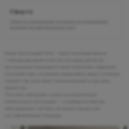
Оферта
Оферта о заключении договора на организацию
оказания просветительских услуг
Наши преподаватели — практикующие врачи
с международным опытом, которые делятся
актуальными знаниями и практическими навыками.
Они работают в клинике ежедневно, ведут сложных
пациентов, участвуют в консилиумах и научных
проектах.
Поэтому обучение строится на реальных
клинических ситуациях — с разбором кейсов,
обсуждением тактики лечения и акцентом
на современные подходы