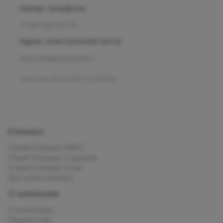
Номер телефона
+7 495 255-50-03
Адрес электронной почты
mars.kids@olymp.clinic
Лицензия Л041-01137-77_01307066
Клиника
Олимп Клиник МАРС
Олимп Клиник Садовая
Олимп Клиник Огни
Детская клиника
О компании
О компании
Пациентам