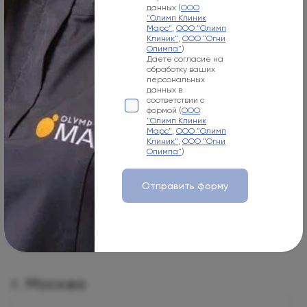
данных (
ООО
"Олимп Клиник
Номер телефона
Марс"
,
ООО "Олимп
Клиник"
,
ООО "Огни
+7
Олимпа"
)
Даете согласие на
обработку ваших
персональных
Отправляя заполненную вами форму, вы соглашаетесь
данных в
на обработку ваших персональных данных, указанных в
соответствии с
форме, а также соглашаетесь с Политикой обработки
формой (
ООО
персональных данных (
ООО "Олимп Клиник Марс"
,
ООО
"Олимп Клиник
"Олимп Клиник"
,
ООО "Огни Олимпа"
)
Марс"
,
ООО "Олимп
Даете согласие на обработку ваших персональных
Клиник"
,
ООО "Огни
данных в соответствии с формой (
ООО "Олимп Клиник
Олимпа"
)
Марс"
,
ООО "Олимп Клиник"
,
ООО "Огни Олимпа"
)
Отправить форму
Отправить
г. Москва