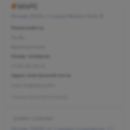
Москва, 125124, 1-я улица Ямского Поля, 15
Режим работы
Пн-Вс
Круглосуточно
Номер телефона
+7 495 255-50-03
Адрес электронной почты
mars-info@olymp.clinic
Лицензия Л041-01137-77_01307066
Москва, 129090, ул. Садовая-Сухаревская, 7/1