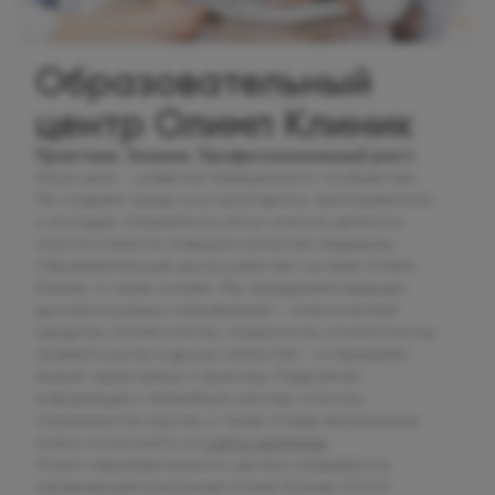
Образовательный
центр Олимп Клиник
Практика. Знания. Профессиональный рост.
Наша цель — развитие медицинского сообщества.
Мы создаём среду, в которой врачи, преподаватели
и молодые специалисты могут учиться, делиться
опытом и вместе повышать качество медицины.
Образовательный центр работает на базе Олимп
Клиник, а также онлайн. Мы объединяем ведущих
врачей из разных направлений — пластической
хирургии, косметологии, гинекологии, стоматологии,
травматологии и других областей — и передаём
знания через кейсы и практику. Подробная
информация о ближайших мастер-классах,
специалистах курсов, а также отзывы выпускников
можно посмотреть на
сайте академии
.
Услуги образовательного центра оказываются
управляющей компанией Олимп Клиник (ООО)