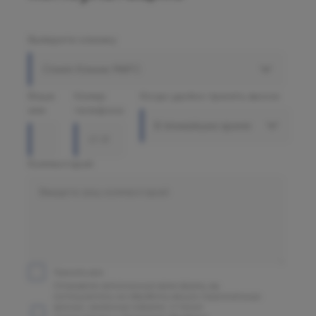
Выберите клинику
Олимп Клиник МАРС
Ваше
Номер
Когда удобно принять звонок
имя
телефона
В ближайшее время
Комментарий
Принять все
Отправляя заполненную вами форму, вы
соглашаетесь на обработку ваших персональных
данных, указанных в форме, а также