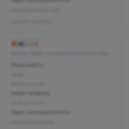
Адрес электронной почты
management@ogni.clinic
Л041-01137-77/00328923
Москва, 125124, 1-я улица Ямского Поля, 15к4
Режим работы
Пн-Вс
Круглосуточно
Номер телефона
+7 495 255-50-03
Адрес электронной почты
mars.kids@olymp.clinic