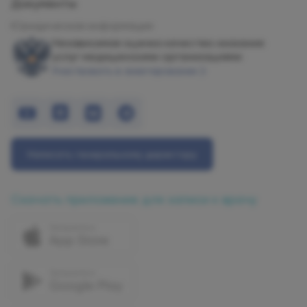
Документы
Юридическая информация
Независимая оценка качества оказания
услуг медицинскими организациями
Участвовать в анкетировании
Написать генеральному директору
Скачать приложение для записи к врачу