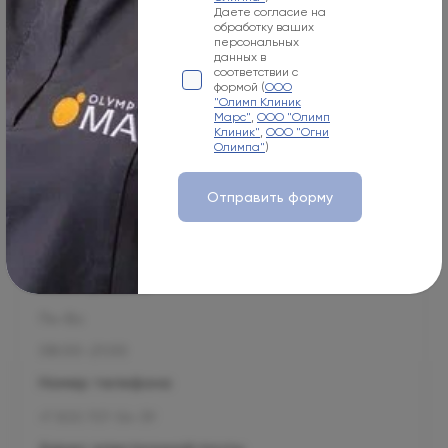
Даете согласие на
обработку ваших
+7 800 500-07-02
персональных
данных в
Адрес электронной почты
соответствии с
формой (
ООО
info@olymp.clinic
"Олимп Клиник
Марс"
,
ООО "Олимп
Клиник"
,
ООО "Огни
Лицензия Л041-01137-77_00343346
Олимпа"
)
Отправить форму
Москва, 125057, Чапаевский пер., 3
Режим работы
Пн-Вс
08:00-21:00
Номер телефона
+7 800 707-54-39