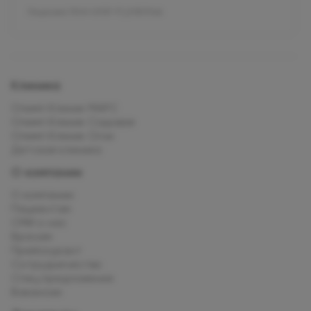
Лицензия Л041-01137-77_01307066
Клиника
Олимп Клиник МАРС
Олимп Клиник Садовая
Олимп Клиник Огни
Детская клиника
О компании
О компании
Пациентам
СМИ о нас
Врачам
Прейскурант
Сотрудничество
Спец.предложения
Вакансии