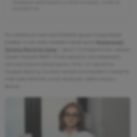
правильно действовать в такой ситуации, чтобы не
усугубить ее.
На семейном портале Rambler вышел подробный
разбор этой темы. Комментарий дала
Махмудова
Гюнель Магатил кызы
— врач-отоларинголог-хирург
Олимп Клиник МАРС. В материале она объясняет,
как распознать инородное тело, что делать в
первые минуты, почему нельзя использовать пинцеты
и ватные палочки, и как проходит извлечение у
врача.