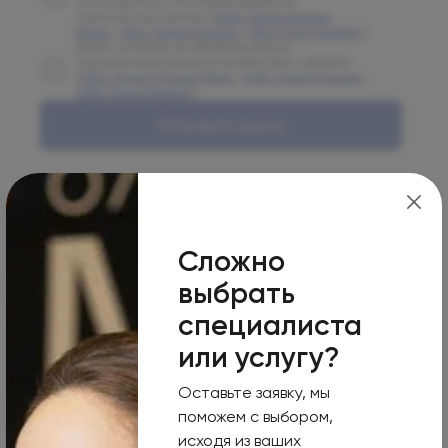
соглашаетесь с Политикой обработки
персональных данных (
ООО "Олимп Клиник
Марс"
,
ООО "Олимп Клиник"
,
ООО "Огни Олимпа"
)
Даете согласие на обработку ваших
персональных данных в соответствии с формой
(
ООО "Олимп Клиник Марс"
,
ООО "Олимп Клиник"
,
ООО "Огни Олимпа"
)
Отправить форму
Сложно
г. Москва
выбрать
специалиста
или услугу?
Москва, 125124, 1-я улица Ямского Поля, 15
Оставьте заявку, мы
Режим работы
поможем с выбором,
Пн-Вс
исходя из ваших