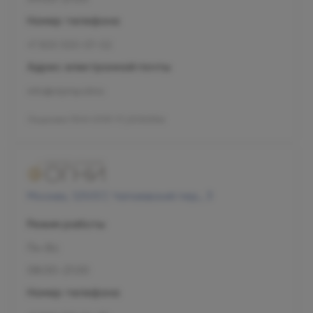
Номер телефона
+7 800 500-07-02
Адрес электронной почты
info@olymp.clinic
Лицензия Л041-01137-77_00343346
Москва, 125057, Чапаевский пер., 3
Режим работы
Пн-Вс
08:00-21:00
Номер телефона