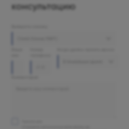
консультацию
Выберите клинику
Олимп Клиник МАРС
Ваше
Номер
Когда удобно принять звонок
имя
телефона
В ближайшее время
Комментарий
Принять все
Отправляя заполненную вами форму, вы