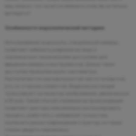
ваш запрос: что хочется изменить и как бы хотелось
выглядеть?
Особенности эндоскопической методики
Использование эндоскопа, специальной камеры,
позволяет избежать разрезов на лице и
ограничиться техническими доступами для
введения камеры и инструментов. Длина таких
доступов-проколов около сантиметра.
Располагаются они в волосистой части головы и во
рту со стороны слизистой. Видеоассистенция
транслирует на монитор изображение, увеличенное
в 30 раз. Такой способ слежения за происходящим
позволяет доктору максимально контролировать
процесс, работать с небывалой точностью,
исключить риски повреждения структур, которые
глазом увидеть невозможно.