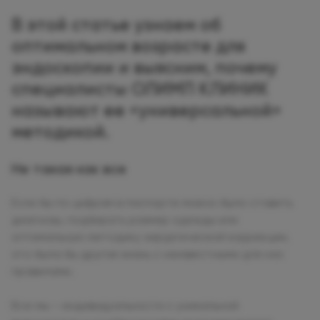
В этой статье узнаем об
оптимальном возрасте для
эндоскопии и выясним, почему
специалисты ОЛИМП КЛИНИК
называют ее «универсальной»
методикой.
Не такая как все
Если бы по цифрам в паспорте можно было ставить
диагнозы, подбирать размер одежды или
оптимальную методику хирургической коррекции,
это была бы другая жизнь с неизвестными для нас
правилами.
Все мы – индивидуальности с уникальной