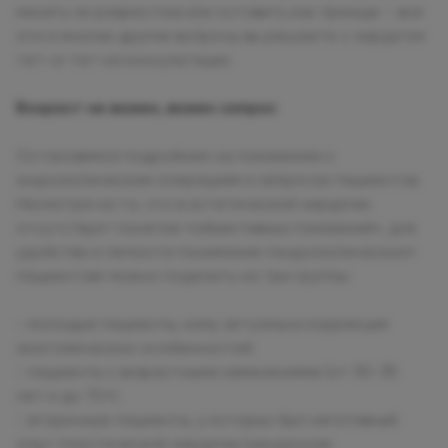
менять ли разрез глаз или оставить как прежде – все
эти и многие другие вопросы вы решаете с хирургом
тет-а-тет на консультации.
Возраст не важен, важен запрос
Остановимся подробнее на показаниях к
эндоскопическим операциям и запросах пациентов.
Несмотря на то, что в эстетической хирургии
отсутствует понятие «объективных показаний», для
удобства и легкости понимания «эндоскопических»
пациентов» можно поделить на три группы:
- молодые пациенты, кому актуальна коррекция
анатомических особенностей
- пациенты с возрастными изменениями (от 30-35
лет и до 70+).
- вторичные пациенты, у которых был негативный
опыт пластической хирургии (неудачная