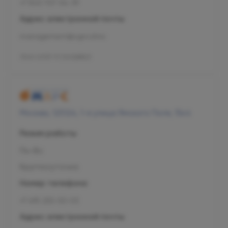
+7 800 707-54-39
Адрес электронной почты
management@ogni.clinic
Л041-01137-77/00328923
Москва, 125124, 1-я улица Ямского Поля, 15к4
Режим работы
Пн-Вс
Круглосуточно
Номер телефона
+7 495 255-50-03
Адрес электронной почты