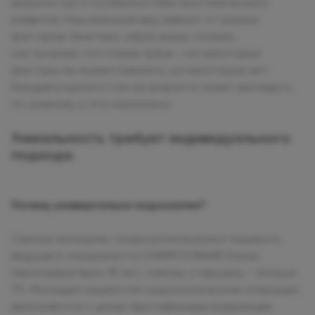
внешностью и особенностями анатомического
развития. Наш внешний вид зависит от разных
факторов. Генетика, образ жизни, осанка,
настроение, состояние зубов – на некоторые
факторы мы можем повлиять, на некоторые нет.
Каждый в одном и том же возрасте может выглядеть
по-разному, и это нормально.
Уникальность требует индивидуального
подхода.
Почему универсальна эндоскопия?
Самому молодому «эндоскопическому» пациенту
ведущего специалиста ОЛИМП КЛИНИК Елены
Николаевой было 18 лет, самому старшему – больше
70. Молодым пациентам эндоскопические операции
выполняются с целью бьютификации (коррекции