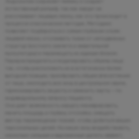
Эндоскопия сохраняет мимику и создает
естественный рельеф, так как хирург не
расслаивает лицевую маску, как это происходит в
процессе классических методик. Методика
позволяет подбираться к самым глубоким слоям
лицевой маски, отслаивать ткани от неподвижных
структур (костного скелета и жевательной
мускулатуры) и перемещать их единым блоком.
Перераспределять и моделировать объемы лица
так, чтобы расположить их в эстетически более
выгодной позиции, преобразить общее впечатление
от лица, омолодить все зоны в центральном овале,
гармонизировать акценты и изменить черты – по
индивидуальному запросу пациента.
Она дает возможность хирургу маневрировать,
менять площадь и глубину отслойки, смещать
вектор перемещения тканей, чтобы добиться ваших
персональных целей. На какую зону воздействовать,
насколько сильным и выраженным делать эффект,