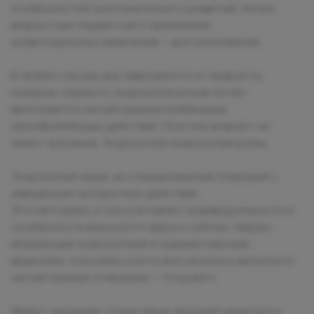
особенностей анатомического развития), более
возрастным пациентам с признаками
гравитационных изменений – для омоложения.
В любом случае, вне зависимости от возраста,
каждому пациенту эндоскопическим путем
выполняется неповторимая комбинация
преображающих действий. Поэтому возраст не
имеет значения. Эндоскопия эндоскопии рознь.
Эндоскопия никак не клишированная операция с
заведенным алгоритмом действий.
Это методика, и она учитывает индивидуальность и
особенности внешности здесь и сейчас. Хирург,
владеющий эндоскопией и художественным
видением, способен учесть все нюансы и выполнить
неповторимую операцию – «под вас».
Имеют значение только ваше желание меняться и