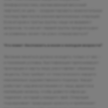
блефаропластика, изолированный височный
лифтинг); их цель – скорректировать нежелательные
последствия после раннее выполненных операций.
Если вторая и третьи группы чаще не вызывают
вопросов, то насчет первой группы предрассудки
не развеяны: зачем так рано оперироваться?
Что может беспокоить в юном и молодом возрасте?
Желание меняться должно исходить только от вас –
и показания условны. Бьютификация гармонизирует
пропорции и черты лица, расставляет объемные
акценты. Она требует от пластического хирурга
максимально художественного подхода. Хирург
работает над впечатлением от лица, вдается в
малейшие нюансы, чтобы довести образ до
«идеала», который у каждого свой. Операция
подчеркивает природную красоту и приближает