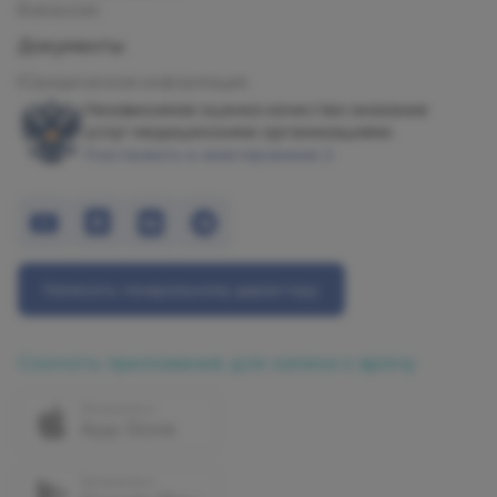
Вакансии
Документы
Юридическая информация
Независимая оценка качества оказания
услуг медицинскими организациями
Участвовать в анкетировании
Написать генеральному директору
Скачать приложение для записи к врачу