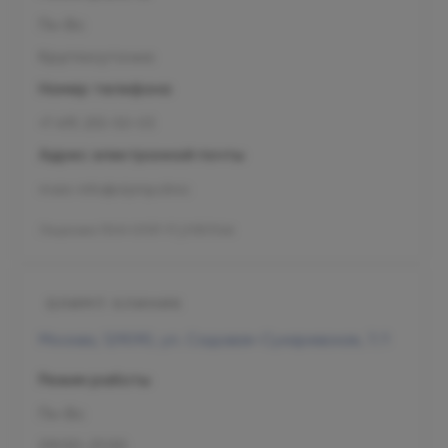
Пн-Вс
Круглосуточно
Номер телефона
+7 495 255-50-03
Адрес электронной почты
mars-info@olymp.clinic
Лицензия Л041-01137-77_01307066
Москва, 129090, ул. Садовая-Сухаревская, 7/1
Режим работы
Пн-Вс
09:00-21:00