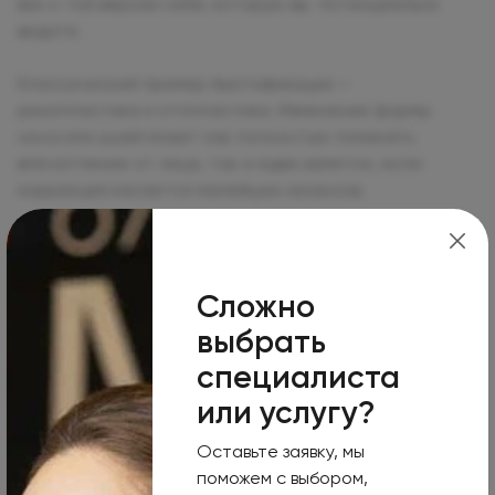
вас к той версии себя, которую вы потенциально
видите.
Классический пример бьютификации —
ринопластика и отопластика. Изменение формы
носа или ушей может как полностью поменять
впечатление от лица, так и едва заметно, если
коррекция касается малейших нюансов.
С какими запросами обращаются к
эндоскопической бьютификации?
Сложно
выбрать
В верхней трети лица чаще всего потенциальных
специалиста
пациенток может волновать пухлые верхние веки,
веки с сильно нависающей складкой, низкое
или услугу?
положение бровей. Есть возможность переместить
Оставьте заявку, мы
вертикально саму бровь либо подтянуть хвост брови
поможем с выбором,
в косом направлении, либо приподнять бровь с