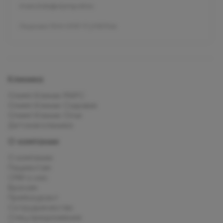
mars.kids@olymp.clinic
Лицензия Л041-01137-77_01307066
Клиника
Олимп Клиник МАРС
Олимп Клиник Садовая
Олимп Клиник Огни
Детская клиника
О компании
О компании
Пациентам
СМИ о нас
Врачам
Прейскурант
Сотрудничество
Спец.предложения