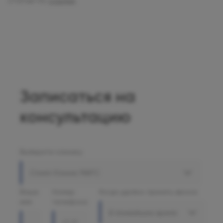
статье по
ссылке
.
Записаться на
консультацию
Выберите клинику
Олимп Клиник МАРС
Ваше
Номер
Когда удобно принять звонок
имя
телефона
В ближайшее время