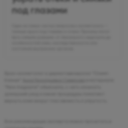
под глазами
Один из самых частых запросов к косметологу –
темные круги под глазами и отеки. Причины могут
быть самыми разными: от банального недосыпа до
особенностей кожи, наследственности или
состояния внутренних органов.
Врач-косметолог и дерматовенеролог “Олимп
Клиник”
Анна Геннадьевна Северова
в материале
“New magazine” объяснила, с чего начинать
домашний уход и какие процедуры помогают
вернуть коже вокруг глаз свежесть и упругость.
Все рекомендации эксперта можно прочитать в