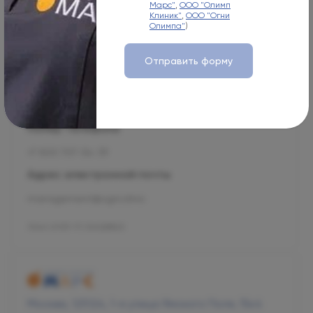
Марс"
,
ООО "Олимп
Клиник"
,
ООО "Огни
Олимпа"
)
Москва, 125057, Чапаевский пер., 3
Режим работы
Отправить форму
Пн-Вс
08:00-21:00
Номер телефона
+7 800 707-54-39
Адрес электронной почты
management@ogni.clinic
Л041-01137-77/00328923
Москва, 125124, 1-я улица Ямского Поля, 15к4