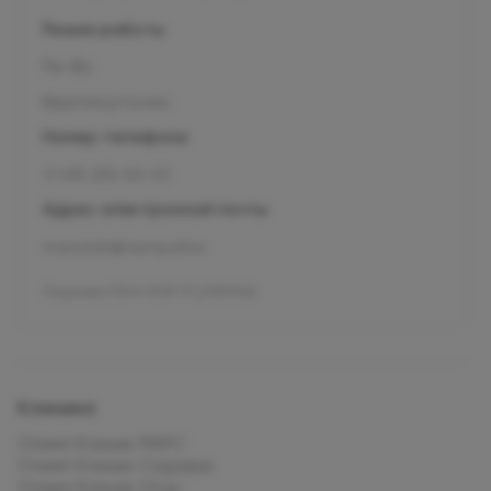
Режим работы
Пн-Вс
Круглосуточно
Номер телефона
+7 495 255-50-03
Адрес электронной почты
mars.kids@olymp.clinic
Лицензия Л041-01137-77_01307066
Клиника
Олимп Клиник МАРС
Олимп Клиник Садовая
Олимп Клиник Огни