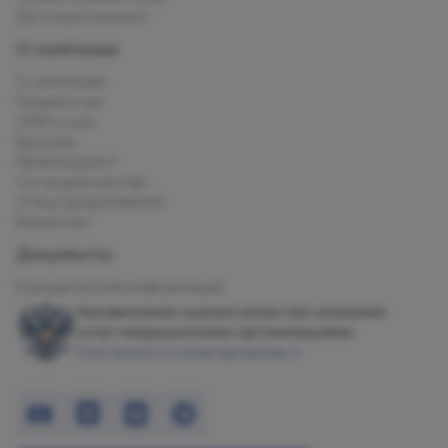
Детская клиника
О компании
О компании
Пациентам
СМИ о нас
Врачам
Прейскурант
Сотрудничество
Спец.предложения
Вакансии
Документы
Юридическая информация
Независимая оценка качества оказания
услуг медицинскими организациями
Участвовать в анкетировании