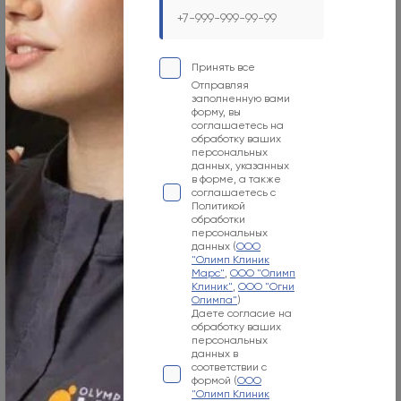
Принять все
Отправляя
Москва, 129090, ул. Садовая-Сухаревская, 7/1
заполненную вами
форму, вы
соглашаетесь на
Режим работы
обработку ваших
персональных
Пн-Вс
данных, указанных
в форме, а также
09:00-21:00
соглашаетесь с
Политикой
Номер телефона
обработки
персональных
данных (
ООО
+7 800 500-07-02
"Олимп Клиник
Марс"
,
ООО "Олимп
Адрес электронной почты
Клиник"
,
ООО "Огни
Олимпа"
)
info@olymp.clinic
Даете согласие на
обработку ваших
персональных
Лицензия Л041-01137-77_00343346
данных в
соответствии с
формой (
ООО
"Олимп Клиник