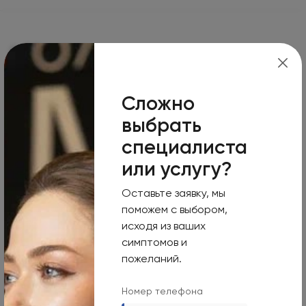
г. Москва
Сложно
Москва, 125124, 1-я улица Ямского Поля, 15
выбрать
Режим работы
специалиста
Пн-Вс
или услугу?
Круглосуточно
Оставьте заявку, мы
Номер телефона
поможем с выбором,
исходя из ваших
+7 495 255-50-03
симптомов и
Адрес электронной почты
пожеланий.
mars-info@olymp.clinic
Номер телефона
Лицензия Л041-01137-77_01307066