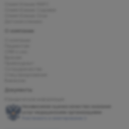
Олимп Клиник МАРС
Олимп Клиник Садовая
Олимп Клиник Огни
Детская клиника
О компании
О компании
Пациентам
СМИ о нас
Врачам
Прейскурант
Сотрудничество
Спец.предложения
Вакансии
Документы
Юридическая информация
Независимая оценка качества оказания
услуг медицинскими организациями
Участвовать в анкетировании