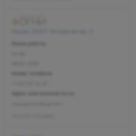
Москва, 125057, Чапаевский пер., 3
Режим работы
Пн-Вс
08:00-21:00
Номер телефона
+7 800 707-54-39
Адрес электронной почты
management@ogni.clinic
Л041-01137-77/00328923