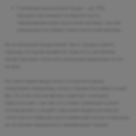
Снижение риска рака груди — до 75%
процентов снижается вероятность
образования рака молочной железы, так как
уменьшается объем ткани молочной железы.
Из-за большой груди может быть трудно найти
одежду, которая нравится. Еще есть проблемы
нравственные: получать излишнее внимание хотят
не все.
Но некоторые вещи могут отсрочить вашу
операцию. Например, если у пациентки избыточный
вес. В этом случае врачи советует сначала
сбросить вес, так как это может уменьшить риск
осложнений: у людей с высоким индексом массы
тела часто повышен риск инфекций после операции
из-за более медленного заживления тканей.