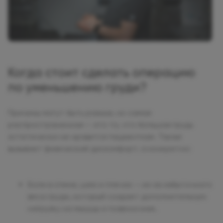
Когда стоит сделать операцию
по уменьшению груди?
Причины могут быть разные, но самая
распространенная — это то, что большая грудь
эстетически не нравится пациенткам. Также
вызывает физический дискомфорт, а конкретно:
Боли в спине, шее и плечах — из-за избыточного
веса груди, который создает дополнительную
нагрузку на мышцы и позвоночник.