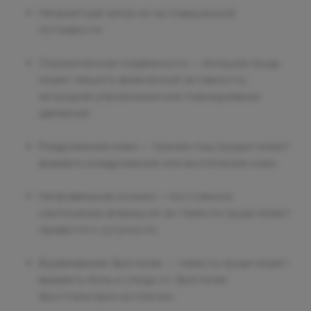
Неприятный запах из-за повышенной
потливости
Ограниченная подвижность — большая грудь
может мешать физической активности,
затрудняя упражнения или повседневные
движения.
Раздражение кожи — трение под грудью может
вызывать раздражение или воспаление кожи.
Неправильная осанка — постоянное
наклонение вперед из-за тяжести груди может
привести к сутулости.
Вдавливание бретелек — тяжесть груди может
вызывать боль и следы от бретелек
бюстгальтера на плечах.