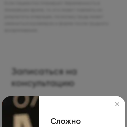
Если пациентка планирует беременность в
ближайшее время, то это может повлиять на
результаты операции, поскольку грудь может
измениться в размерах и форме после грудного
вскармливания.
Записаться на
консультацию
Выберите клинику
Олимп Клиник МАРС
Сложно
Ваше
Номер
Когда удобно принять звонок