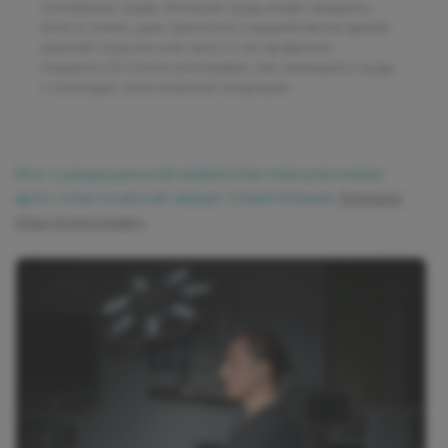
положение груди. Большая грудь может вызывать
боль в спине, шее, приносить неудобства во время
занятий спортом или просто не нравиться
пациенту. В статье расскажем, как уменьшить грудь
с помощью пластической операции.
Все о редукционной маммопластике рассказал
врач-пластический хирург Олимп Клиник
Алмазов
Илья Алексеевич
.