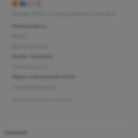
Москва, 125124, 1-я улица Ямского Поля, 15к4
Режим работы
Пн-Вс
Круглосуточно
Номер телефона
+7 495 255-50-03
Адрес электронной почты
mars.kids@olymp.clinic
Лицензия Л041-01137-77_01307066
Клиника