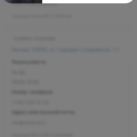
mars-info@olymp.clinic
Лицензия Л041-01137-77_01307066
Москва, 129090, ул. Садовая-Сухаревская, 7/1
Режим работы
Пн-Вс
09:00-21:00
Номер телефона
+7 800 500-07-02
Адрес электронной почты
info@olymp.clinic
Лицензия Л041-01137-77_00343346