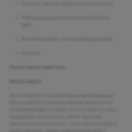
Наследственная предрасположенность
Повышенный уровень иммуноглобулина
IgG4
Высокий уровень триглицеридов в крови
Курение
Характерные симптомы:
Боль в животе
Для панкреатита характерна изматывающая
боль в животе (в эпигастральной области или
опоясывающая), которая часто отдает в спину.
Ощущения непостоянны, может быть как
постоянно ноющая боль, так и повторяющиеся
приступы боли. Даже спазмолитические и