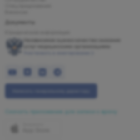
Спец.предложения
Вакансии
Документы
Юридическая информация
Независимая оценка качества оказания
услуг медицинскими организациями
Участвовать в анкетировании
Написать генеральному директору
Скачать приложение для записи к врачу