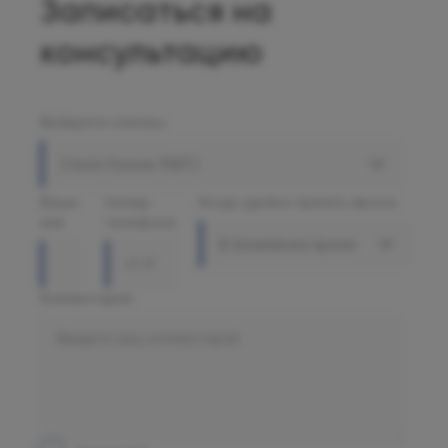
Записаться на
консультацию
Выберите клинику
Олимп Клиник МАРС
Ваше
Номер
Когда удобно принять звонок
имя
телефона
В ближайшее время
Комментарий