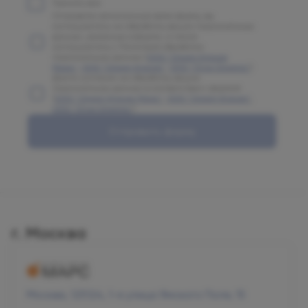
Принять все
Отправляя заполненную вами форму, вы
соглашаетесь на обработку ваших персональных
данных, указанных в форме, а также
соглашаетесь с Политикой обработки
персональных данных (
ООО "Олимп Клиник
Марс"
,
ООО "Олимп Клиник"
,
ООО "Огни Олимпа"
)
Даете согласие на обработку ваших
персональных данных в соответствии с формой
(
ООО "Олимп Клиник Марс"
,
ООО "Олимп Клиник"
,
ООО "Огни Олимпа"
)
Отправить форму
г. Москва
Москва, 125124, 1-я улица Ямского Поля, 15