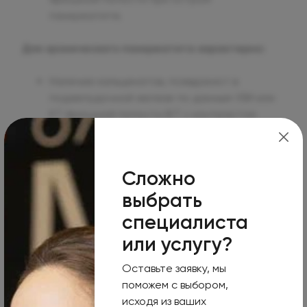
панкреатите.
Для хронического панкреатита характерно:
Наличие кальцинатов, псевдокист в
поджелудочной железе по данным УЗИ или
КТ брюшной полости (КТ с контрастом
является наиболее точным методом
диагностики при хроническом
панкреатите).
Сложно
выбрать
Снижение уровня эластазы кала.
специалиста
Таким образом, для постановки точного
или услугу?
диагноза панкреатита требуется не только
наличие симптомов, но и целая комбинация
Оставьте заявку, мы
лабораторных и диагностических процедур.
поможем с выбором,
исходя из ваших