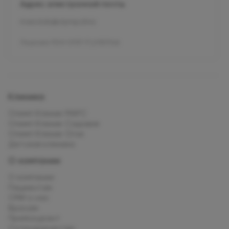
Адрес электронной почты
mars.kids@olymp.clinic
Лицензия Л041-01137-77_01307066
Клиника
Олимп Клиник МАРС
Олимп Клиник Садовая
Олимп Клиник Огни
Детская клиника
О компании
О компании
Пациентам
СМИ о нас
Врачам
Прейскурант
Сотрудничество