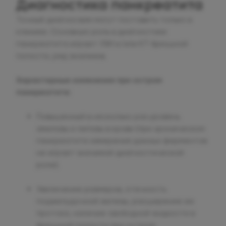
Диагностика панкреатита
Точный диагноз вам могут поставить только в
клинике. Основную роль в диагностике
панкреатита играет УЗИ и/или КТ брюшной
полости, ряд анализов.
Характерные изменения при остром
панкреатите:
Повышенный в несколько раз уровень
амилазы и липазы в крови (при хроническом
панкреатите измерения данных ферментов
не играет значимой диагностической
роли).
Увеличение размеров, отечность
поджелудочной железы, расширение ее
протока, наличие свободной жидкости в
брюшной полости при остром