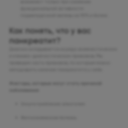
возникают только при снижении
функциональной активности
поджелудочной железы на 90% и более.
Как понять, что у вас
панкреатит?
Диагноз складывается из ряда анамнестических
и клинико-диагностических признаков. Мы
приведем часть признаков, по которым можно
заподозрить наличие панкреатита у себя.
Факторы, которые могут стать причиной
заболевания
Злоупотребление алкоголем
Желчнокаменная болезнь