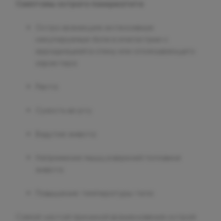
Симптомы острого панкреатита
Остро возникшие интенсивные
некупируемые боли в эпигастрии с
иррадиацией в спину или опоясывающего
характера
Рвота
Сухость во рту
Вздутие живота
Напряжение мышц в верхней половине
живота
Повышение температуры тела
Самой частой причиной возникновения острой