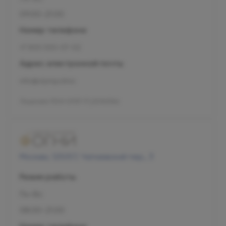
09:00-21:00
Номер телефона
+7 800 500-07-02
Адрес электронной почты
info@olymp.clinic
Лицензия Л041-01137-77_00343346
Москва, 125057, Чапаевский пер., 3
Режим работы
Пн-Вс
08:00-21:00