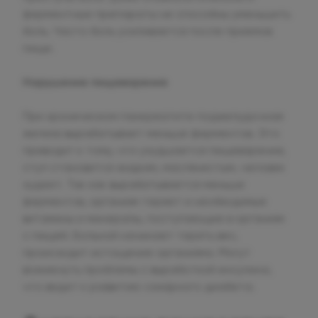
ферментные препараты не способны уменьшить
боль. Часто боль усиливается после приемов
пищи.
Нарушение пищеварения
При хроническом панкреатите поджелудочная
железа вырабатывает меньше ферментов. Это
приводит к тому, что ухудшается пищеварение,
стул становится жидким, маслянистым, человек
худеет. Так как вырабатывается меньше
ферментов, организм теряет и необходимые
витамины и минералы, поступающие в организм
с пищей. Больной начинает терять вес,
происходит истощение организма. Могут
возникнуть проблемы с выработкой инсулина,
что ведет к развитию сахарного диабета.