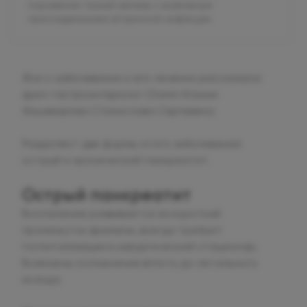
поражение тканей железы с возможным
присоединением вторичной инфекции.
Все о заболевании и его лечении рассказала
врач-гастроэнтеролог Олимп Клиник
Кашеварова Станислава Сергеевна.
Разделяют две формы этого заболевания:
острый и хронический панкреатит.
Острый панкреатит
Воспаление развивается за короткий
промежуток времени, всегда требует
госпитализации в хирургический стационар.
Возможны осложнения вплоть до летального
исхода.