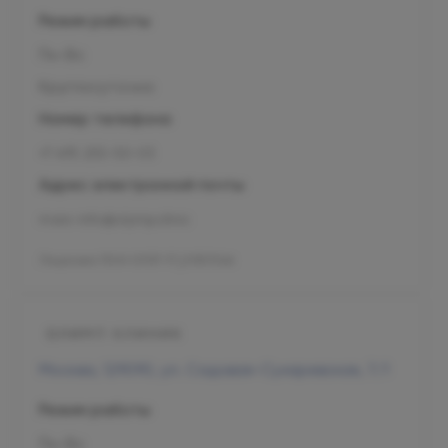
Режим работы
Пн-Вс
Круглосуточно
Номер телефона
+7 495 255-50-03
Адрес электронной почты
mars-info@olymp.clinic
Лицензия Л041-01137-77_01307066
Москва, 129090, ул. Садовая-Сухаревская, 7/1
Режим работы
Пн-Вс