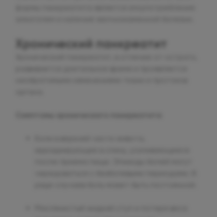
формы панкреатита является злоупотребление
алкоголем и наличие желчнокаменной болезни.
Хронический панкреатит
Хронический панкреатит, в отличие от острого,
развивается длительное время и проявляется
необратимыми изменениями ткани и протоков
органа.
Симптомы хронического панкреатита
Боли в верхней части живота,
иррадиирующие в спину, усиливающиеся
после приема пищи. Эпизоды болей могут
чередоваться с безболевыми периодами. В
ряде случаев боль может быть постоянной.
Маслянистый жидкий стул и потеря веса