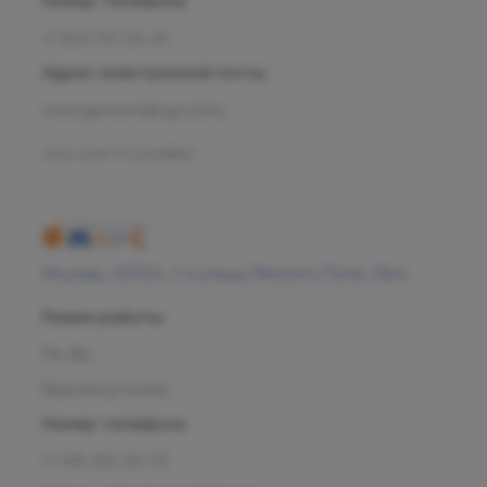
Номер телефона
+7 800 707-54-39
Адрес электронной почты
management@ogni.clinic
Л041-01137-77/00328923
Москва, 125124, 1-я улица Ямского Поля, 15к4
Режим работы
Пн-Вс
Круглосуточно
Номер телефона
+7 495 255-50-03