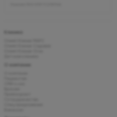
Лицензия Л041-01137-77_01307066
Клиника
Олимп Клиник МАРС
Олимп Клиник Садовая
Олимп Клиник Огни
Детская клиника
О компании
О компании
Пациентам
СМИ о нас
Врачам
Прейскурант
Сотрудничество
Спец.предложения
Вакансии