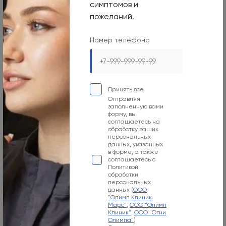
симптомов и
Круглосуточно
пожеланий.
Номер телефона
Номер телефона
+7 495 255-50-03
Адрес электронной почты
mars-info@olymp.clinic
Принять все
Лицензия Л041-01137-77_01307066
Отправляя
заполненную вами
форму, вы
соглашаетесь на
обработку ваших
персональных
данных, указанных
Москва, 129090, ул. Садовая-Сухаревская, 7/1
в форме, а также
соглашаетесь с
Политикой
Режим работы
обработки
персональных
Пн-Вс
данных (
ООО
"Олимп Клиник
Марс"
,
ООО "Олимп
09:00-21:00
Клиник"
,
ООО "Огни
Олимпа"
)
Номер телефона