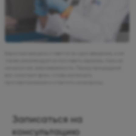
Взрослым вакцина ставится за одно введение, и её
также рекомендуется поставить заранее, пока не
начался пик заболеваемости. Перед процедурой
вас осмотрит врач, чтобы исключить
противопоказания и ответить на вопросы.
Записаться на
консультацию