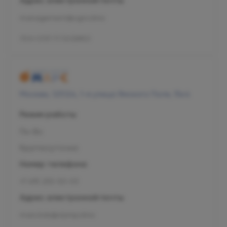
Адрес электронной почты
management@ogni.clinic
Л041-01137-77/00328923
Москва, 125124, 1-я улица Ямского Поля, 15к4
Режим работы
Пн-Вс
Круглосуточно
Номер телефона
+7 495 255-50-03
Адрес электронной почты
mars.kids@olymp.clinic