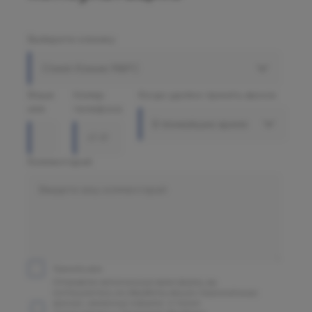
Выберите клинику
Олимп Клиник МАРС
Ваше
Номер
Когда удобно принять звонок
имя
телефона
В ближайшее время
Комментарий
Принять все
Отправляя заполненную вами форму, вы
соглашаетесь на обработку ваших персональных
данных, указанных в форме, а также