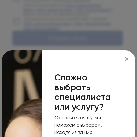
соглашаетесь с Политикой обработки
персональных данных (
ООО "Олимп Клиник
Марс"
,
ООО "Олимп Клиник"
,
ООО "Огни Олимпа"
)
Даете согласие на обработку ваших
персональных данных в соответствии с формой
(
ООО "Олимп Клиник Марс"
,
ООО "Олимп Клиник"
,
ООО "Огни Олимпа"
)
Отправить форму
Сложно
г. Москва
выбрать
специалиста
или услугу?
Москва, 125124, 1-я улица Ямского Поля, 15
Оставьте заявку, мы
Режим работы
поможем с выбором,
исходя из ваших
Пн-Вс