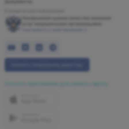
Документы
Юридическая информация
Независимая оценка качества оказания
услуг медицинскими организациями
Участвовать в анкетировании
Написать генеральному директору
Скачать приложение для записи к врачу