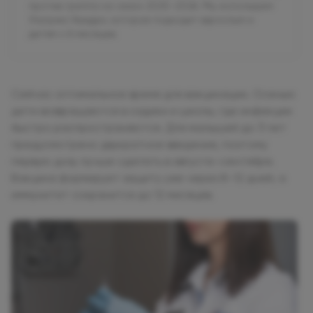
против гриппа на сезон 2025–2026. Мы используем
Ультрикс Квадри, которая подходит взрослым и
детям с 6 месяцев.
Сейчас оптимальное время для вакцинации. Осенью
дети возвращаются в садики и школы, где инфекции
быстро распространяются. Для малышей до 3 лет
предусмотрено двукратное введение, поэтому
первую дозу лучше сделать в августе–сентябре.
Вакцина формирует защиту уже через 8–12 дней, а
иммунитет сохранится до 12 месяцев.