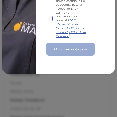
Даете согласие на
обработку ваших
+7 800 500-07-02
персональных
данных в
Адрес электронной почты
соответствии с
формой (
ООО
info@olymp.clinic
"Олимп Клиник
Марс"
,
ООО "Олимп
Клиник"
,
ООО "Огни
Лицензия Л041-01137-77_00343346
Олимпа"
)
Отправить форму
Москва, 125057, Чапаевский пер., 3
Режим работы
Пн-Вс
08:00-21:00
Номер телефона
+7 800 707-54-39