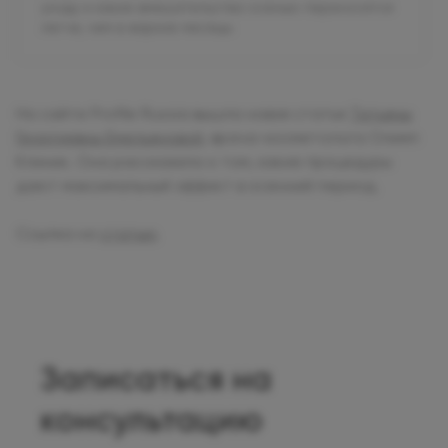
уходу и какие вмешательства осенью переносятся
легче, чем в жаркие месяцы.
На сайте Profile Russia вышла новая статья
Татьяны
Георгиевны Емельяновой
, врача-косметолога Олимп
Клиник. Она рассказала о том, какие процедуры
дают максимальный эффект в осенний период.
Ссылка на
статью
.
Записаться на
консультацию