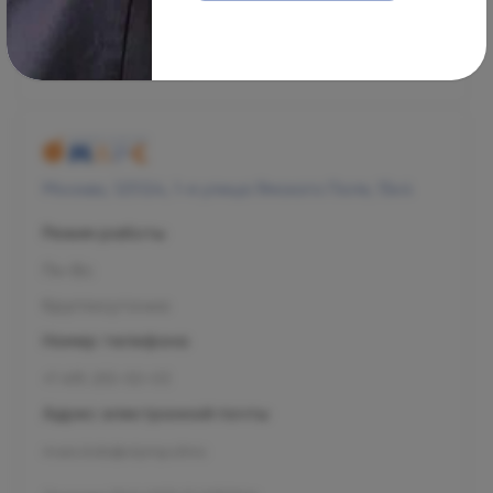
management@ogni.clinic
Л041-01137-77/00328923
Москва, 125124, 1-я улица Ямского Поля, 15к4
Режим работы
Пн-Вс
Круглосуточно
Номер телефона
+7 495 255-50-03
Адрес электронной почты
mars.kids@olymp.clinic