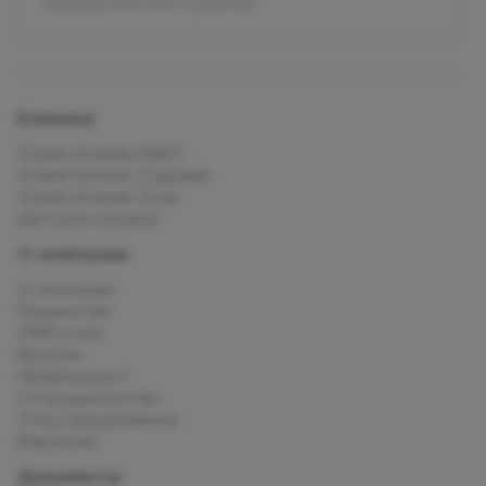
Лицензия Л041-01137-77_01307066
Клиника
Олимп Клиник МАРС
Олимп Клиник Садовая
Олимп Клиник Огни
Детская клиника
О компании
О компании
Пациентам
СМИ о нас
Врачам
Прейскурант
Сотрудничество
Спец.предложения
Вакансии
Документы