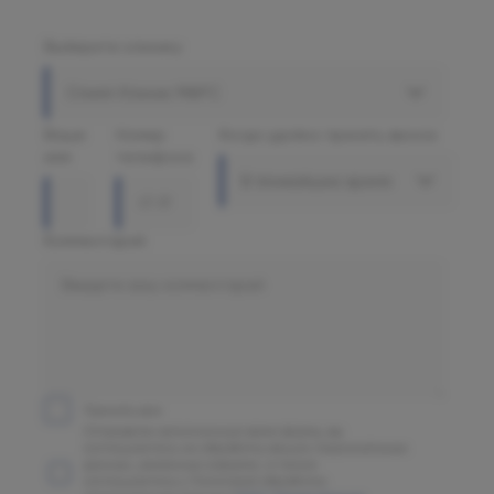
Выберите клинику
Олимп Клиник МАРС
Ваше
Номер
Когда удобно принять звонок
имя
телефона
В ближайшее время
Комментарий
Принять все
Отправляя заполненную вами форму, вы
соглашаетесь на обработку ваших персональных
данных, указанных в форме, а также
соглашаетесь с Политикой обработки