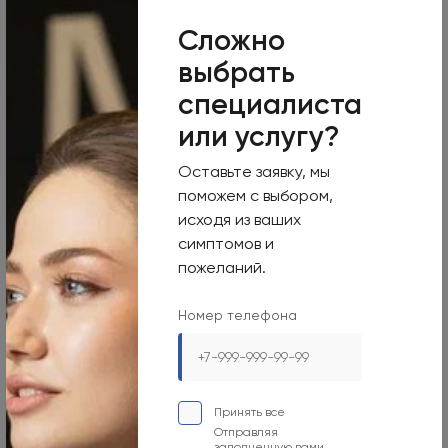
Круглосуточно
Сложно
Номер телефона
выбрать
+7 495 255-50-03
специалиста
Адрес электронной почты
или услугу?
mars-info@olymp.clinic
Оставьте заявку, мы
Лицензия Л041-01137-77_01307066
поможем с выбором,
исходя из ваших
симптомов и
пожеланий.
Москва, 129090, ул. Садовая-Сухаревская, 7/1
Номер телефона
Режим работы
Пн-Вс
09:00-21:00
Принять все
Номер телефона
Отправляя
заполненную вами