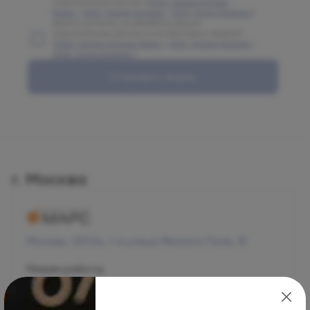
персональных данных (
ООО "Олимп Клиник
Марс"
,
ООО "Олимп Клиник"
,
ООО "Огни Олимпа"
)
Даете согласие на обработку ваших
персональных данных в соответствии с формой
(
ООО "Олимп Клиник Марс"
,
ООО "Олимп Клиник"
,
ООО "Огни Олимпа"
)
Отправить форму
г. Москва
Москва, 125124, 1-я улица Ямского Поля, 15
Режим работы
Пн-Вс