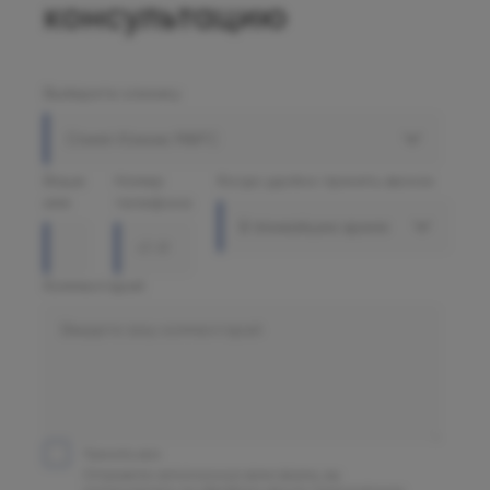
консультацию
Выберите клинику
Олимп Клиник МАРС
Ваше
Номер
Когда удобно принять звонок
имя
телефона
В ближайшее время
Комментарий
Принять все
Отправляя заполненную вами форму, вы