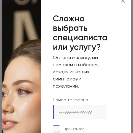
Пн-Вс
Круглосуточно
Сложно
Номер телефона
выбрать
+7 495 255-50-03
специалиста
Адрес электронной почты
или услугу?
mars-info@olymp.clinic
Оставьте заявку, мы
поможем с выбором,
Лицензия Л041-01137-77_01307066
исходя из ваших
симптомов и
пожеланий.
Москва, 129090, ул. Садовая-Сухаревская, 7/1
Номер телефона
Режим работы
Пн-Вс
Принять все
09:00-21:00