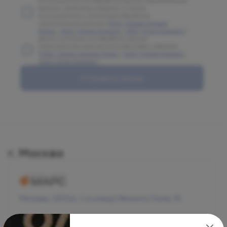
соглашаетесь на обработку ваших персональных
данных, указанных в форме, а также
соглашаетесь с Политикой обработки
персональных данных (
ООО "Олимп Клиник
Марс"
,
ООО "Олимп Клиник"
,
ООО "Огни Олимпа"
)
Даете согласие на обработку ваших
персональных данных в соответствии с формой
(
ООО "Олимп Клиник Марс"
,
ООО "Олимп Клиник"
,
ООО "Огни Олимпа"
)
Отправить форму
г. Москва
Москва, 125124, 1-я улица Ямского Поля, 15
Режим работы