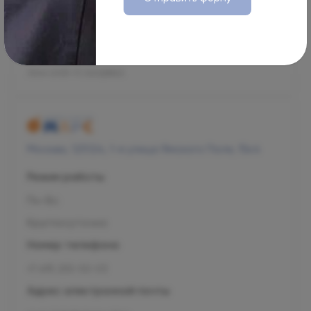
Адрес электронной почты
management@ogni.clinic
Л041-01137-77/00328923
Москва, 125124, 1-я улица Ямского Поля, 15к4
Режим работы
Пн-Вс
Круглосуточно
Номер телефона
+7 495 255-50-03
Адрес электронной почты