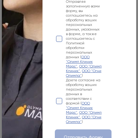
Отправляя
Номер телефона
заполненную вами
форму, вы
соглашаетесь на
+7 800 500-07-02
обработку ваших
персональных
Адрес электронной почты
данных, указанных
в форме, а также
info@olymp.clinic
соглашаетесь с
Политикой
обработки
Лицензия Л041-01137-77_00343346
персональных
данных (
ООО
"Олимп Клиник
Марс"
,
ООО "Олимп
Клиник"
,
ООО "Огни
Олимпа"
)
Даете согласие на
Москва, 125057, Чапаевский пер., 3
обработку ваших
персональных
данных в
Режим работы
соответствии с
формой (
ООО
Пн-Вс
"Олимп Клиник
Марс"
,
ООО "Олимп
08:00-21:00
Клиник"
,
ООО "Огни
Олимпа"
)
Номер телефона
Отправить форму
+7 800 707-54-39