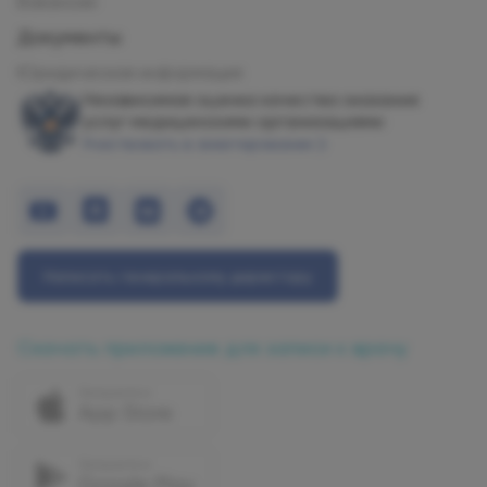
Вакансии
Документы
Юридическая информация
Независимая оценка качества оказания
услуг медицинскими организациями
Участвовать в анкетировании
Написать генеральному директору
Скачать приложение для записи к врачу