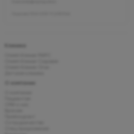
mars.kids@olymp.clinic
Лицензия Л041-01137-77_01307066
Клиника
Олимп Клиник МАРС
Олимп Клиник Садовая
Олимп Клиник Огни
Детская клиника
О компании
О компании
Пациентам
СМИ о нас
Врачам
Прейскурант
Сотрудничество
Спец.предложения