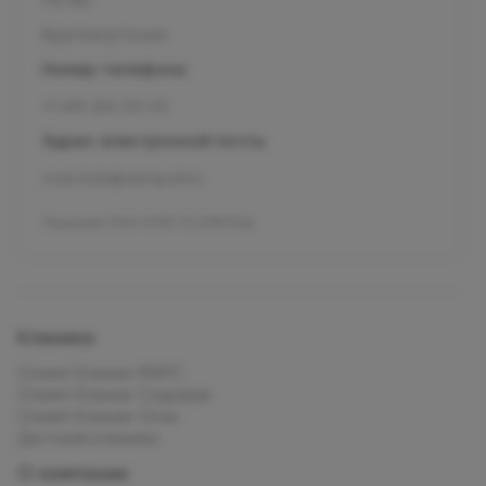
Круглосуточно
Номер телефона
+7 495 255-50-03
Адрес электронной почты
mars.kids@olymp.clinic
Лицензия Л041-01137-77_01307066
Клиника
Олимп Клиник МАРС
Олимп Клиник Садовая
Олимп Клиник Огни
Детская клиника
О компании