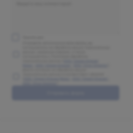
Принять все
Отправляя заполненную вами форму, вы
соглашаетесь на обработку ваших персональных
данных, указанных в форме, а также
соглашаетесь с Политикой обработки
персональных данных (
ООО "Олимп Клиник
Марс"
,
ООО "Олимп Клиник"
,
ООО "Огни Олимпа"
)
Даете согласие на обработку ваших
персональных данных в соответствии с формой
(
ООО "Олимп Клиник Марс"
,
ООО "Олимп Клиник"
,
ООО "Огни Олимпа"
)
Отправить форму