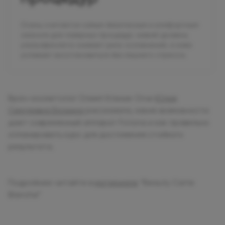
Осень считается самым безопасным и комфортным
сезоном для лазерных процедур: низкий уровень
ультрафиолета снижает риск осложнений, а кожа
успевает восстановиться без лишнего стресса.
Врач-косметолог Олимп Клиник Огни
Юлия
Сергеевна Ерохина
рассказала, какие возможности
дает современный аппарат Fotona и как правильно
спланировать курс для достижения стойкого
результата.
Подробнее читайте в
материале
“Beauty Carte
Blanche”