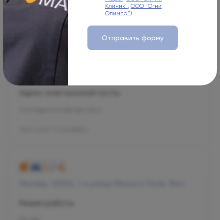
Клиник"
,
ООО "Огни
Режим работы
Олимпа"
)
Пн-Вс
Отправить форму
08:00-21:00
Номер телефона
+7 800 707-54-39
Адрес электронной почты
management@ogni.clinic
Л041-01137-77/00328923
Москва, 125124, 1-я улица Ямского Поля, 15к4
Режим работы
Пн-Вс