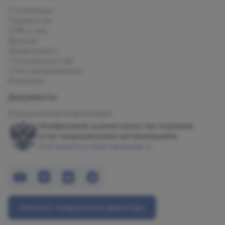
О компании
Пациентам
СМИ о нас
Врачам
Прейскурант
Сотрудничество
Спец.предложения
Вакансии
Документы
Юридическая информация
Независимая оценка качества оказания
услуг медицинскими организациями
Участвовать в анкетировании
Написать генеральному директору