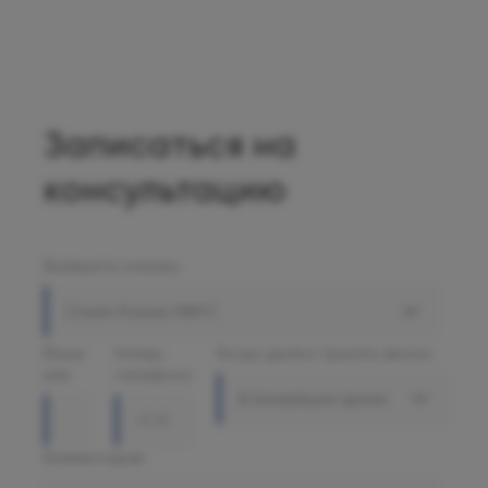
Записаться на
консультацию
Выберите клинику
Олимп Клиник МАРС
Ваше
Номер
Когда удобно принять звонок
имя
телефона
В ближайшее время
Комментарий