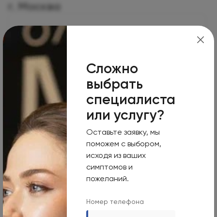
г. Москва
Москва, 125124, 1-я улица Ямского Поля, 15
Сложно
Режим работы
выбрать
Пн-Вс
специалиста
Круглосуточно
или услугу?
Номер телефона
Оставьте заявку, мы
+7 495 255-50-03
поможем с выбором,
Адрес электронной почты
исходя из ваших
mars-info@olymp.clinic
симптомов и
пожеланий.
Лицензия Л041-01137-77_01307066
Номер телефона