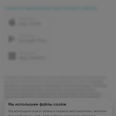
Скачать приложение для записи к врачу
Подробную информацию о порядке обработки ваших персональных
данных вы можете найти в наших документах на сайте:
Политика
обработки персональных данных ООО "УК Олимп Клиник"
,
Политика
обработки персональных данных ООО "Олимп Клиник Марс"
,
Политика обработки персональных данных ООО "Олимп Клиник"
,
Политика обработки персональных данных ООО "Огни Олимпа"
.
В соответствии с Федеральным законом от 21 ноября 2011 г. № 323-ФЗ
Мы используем файлы cookie
«Об основах охраны здоровья граждан в Российской Федерации»
Мы используем cookie-файлы и сервисы веб-аналитики, включая
(с изменениями и дополнениями) Потребитель имеет возможность
получения медицинской помощи в рамках программы