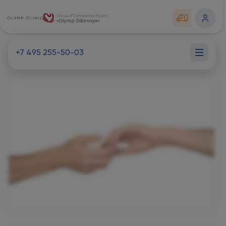
+7 495 255-50-03