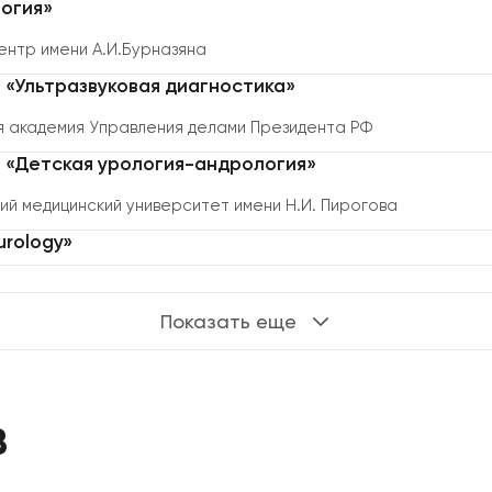
огия»
ентр имени А.И.Бурназяна
 «Ультразвуковая диагностика»
 академия Управления делами Президента РФ
 «Детская урология-андрология»
й медицинский университет имени Н.И. Пирогова
urology»
Сложно выбр
или услугу?
Показать еще
Оставьте заявку, мы поможем
пожеланий.
в
Номер телефона