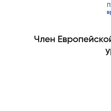
П
в
Член Европейско
у