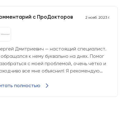
омментарий с ПроДокторов
2 нояб. 2023 г.
вы соглашаетесь на обработку ваших персональных
соглашаетесь с Политикой обработки персональных
О "Олимп Клиник"
,
ООО "Огни Олимпа"
)
рсональных данных в соответствии с формой (
ООО
ник"
,
ООО "Огни Олимпа"
)
ергей Дмитриевич — настоящий специалист.
 обращался к нему буквально на днях. Помог
править форму
азобраться с моей проблемой, очень чётко и
оходчиво все мне объяснил! Я рекомендую
октора!
итать полностью