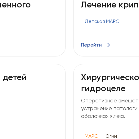
менного
Лечение крип
Детская МАРС
Перейти
 детей
Хирургическо
гидроцеле
Оперативное вмешате
устранение патологич
оболочках яичка.
МАРС
Огни