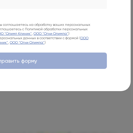
вы соглашаетесь на обработку ваших персональных
есь с Политикой обработки персональных данных (
ООО
соглашаетесь с Политикой обработки персональных
О "Олимп Клиник"
,
ООО "Огни Олимпа"
)
 "Огни Олимпа"
)
рсональных данных в соответствии с формой (
ООО
ник"
,
ООО "Огни Олимпа"
)
править форму